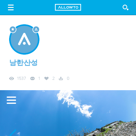
LOGIN
SIGN UP
FREE DOWNLOAD
GUIDE
남한산성
1537
1
2
0