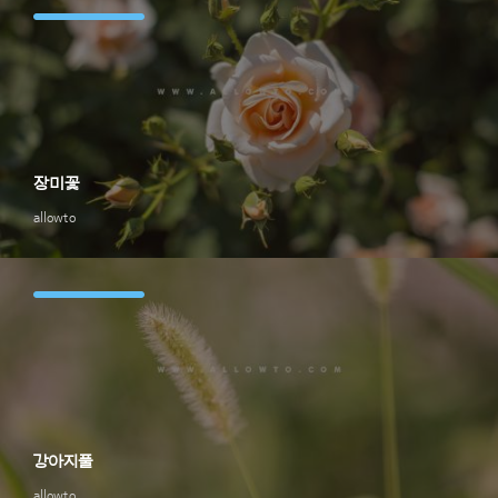
장미꽃
allowto
강아지풀
allowto