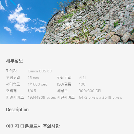
다운로드
세부정보
카메라
Canon EOS 6D
초첨거리
15 mm
카테고리
시선
셔터속도
1/1600 sec
ISO/필름
100
조리개
f/4.5
해상도
300x300 DPI
파일사이즈
19344809 bytes
사진사이즈
5472 pixels x 3648 pixels
Description
이미지 다운로드시 주의사항