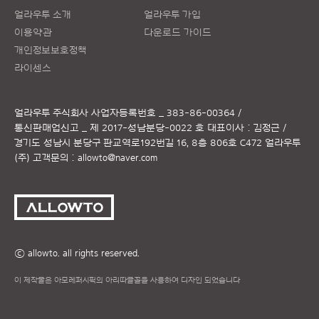
얼라우투 소개
얼라우투 가입
이용약관
다운로드 가이드
개인정보보호정책
라이센스
얼라우투 주식회사
사업자등록번호 _ 383-86-00364 /
통신판매업신고 _ 제 2017-성남분당-0022 호
대표이사 : 김정근 /
경기도 성남시 분당구 판교역로192번길 16, 8층 806호 C472 얼라우투
(주)
고객문의 :
allowto@naver.com
ⓒ allowto. all rights reserved.
이 제작물은 아모레퍼시픽의 아리따글꼴을 사용하여 디자인 되었습니다