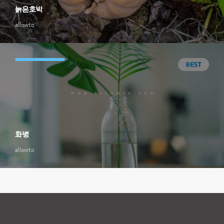
늙은호박
allowto
화병
allowto