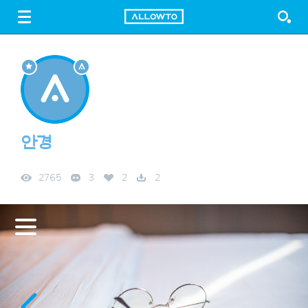
LOGIN
SIGN UP
FREE DOWNLOAD
GUIDE
안경
2765
3
2
2