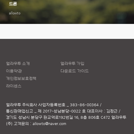
드론
allowto
얼라우투 소개
얼라우투 가입
이용약관
다운로드 가이드
개인정보보호정책
라이센스
얼라우투 주식회사
사업자등록번호 _ 383-86-00364 /
통신판매업신고 _ 제 2017-성남분당-0022 호
대표이사 : 김정근 /
경기도 성남시 분당구 판교역로192번길 16, 8층 806호 C472 얼라우투
(주)
고객문의 :
allowto@naver.com