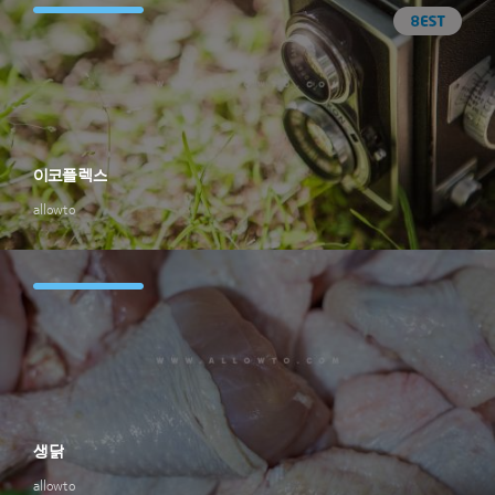
이코플렉스
allowto
생닭
allowto