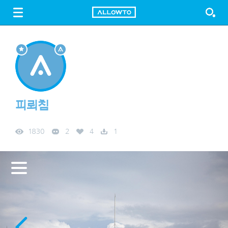
LOGIN
SIGN UP
FREE DOWNLOAD
GUIDE
피뢰침
1830
2
4
1