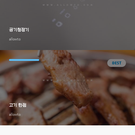
공기청정기
allowto
고기 한점
allowto