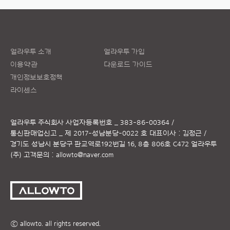
얼라우투 소개
얼라우투 가입
이용약관
다운로드 가이드
개인정보보호정책
라이센스
얼라우투 주식회사
사업자등록번호 _ 383-86-00364 /
통신판매업신고 _ 제 2017-성남분당-0022 호
대표이사 : 김정근 /
경기도 성남시 분당구 판교역로192번길 16, 8층 806호 C472 얼라우투
(주)
고객문의 :
allowto@naver.com
ⓒ allowto. all rights reserved.