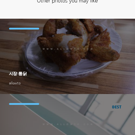
Other photos you may like
시장 통닭
allowto