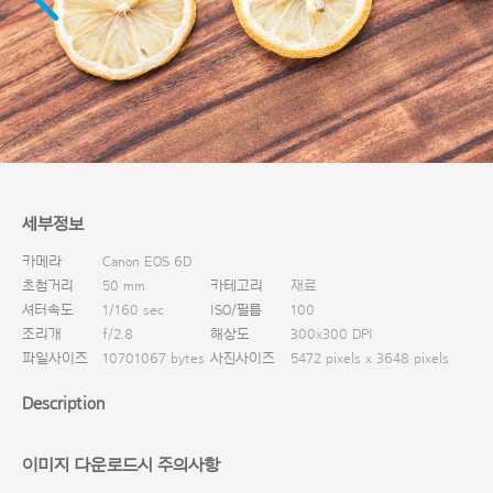
다운로드
세부정보
카메라
Canon EOS 6D
초첨거리
50 mm
카테고리
재료
셔터속도
1/160 sec
ISO/필름
100
조리개
f/2.8
해상도
300x300 DPI
파일사이즈
10701067 bytes
사진사이즈
5472 pixels x 3648 pixels
Description
이미지 다운로드시 주의사항