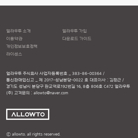
얼라우투 소개
얼라우투 가입
이용약관
다운로드 가이드
개인정보보호정책
라이센스
얼라우투 주식회사
사업자등록번호 _ 383-86-00364 /
통신판매업신고 _ 제 2017-성남분당-0022 호
대표이사 : 김정근 /
경기도 성남시 분당구 판교역로192번길 16, 8층 806호 C472 얼라우투
(주)
고객문의 :
allowto@naver.com
ⓒ allowto. all rights reserved.