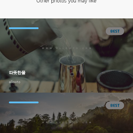
Other photos you may like
따뜻한물
allowto