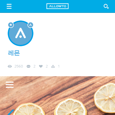
LOGIN
SIGN UP
FREE DOWNLOAD
GUIDE
레몬
2560
2
2
1