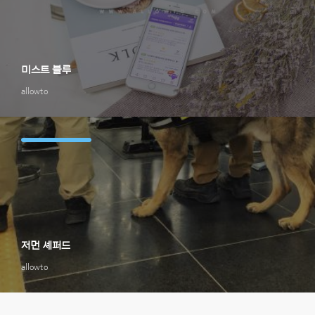
미스트 블루
allowto
저먼 셰퍼드
allowto