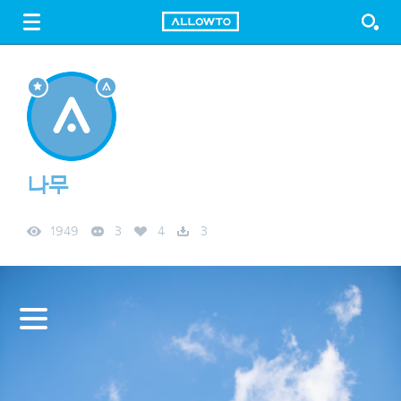
LOGIN
SIGN UP
FREE DOWNLOAD
GUIDE
나무
1949
3
4
3