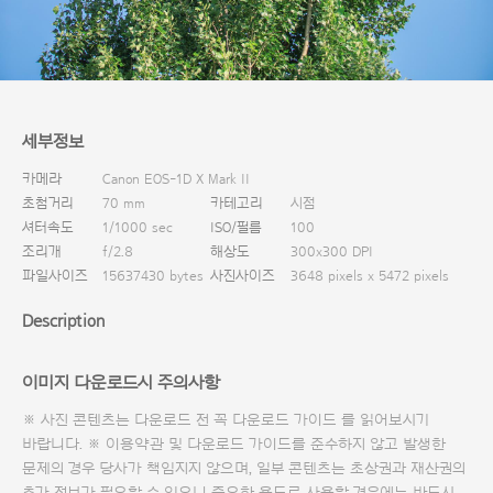
다운로드
세부정보
카메라
Canon EOS-1D X Mark II
초첨거리
70 mm
카테고리
시점
셔터속도
1/1000 sec
ISO/필름
100
조리개
f/2.8
해상도
300x300 DPI
파일사이즈
15637430 bytes
사진사이즈
3648 pixels x 5472 pixels
Description
이미지 다운로드시 주의사항
※ 사진 콘텐츠는 다운로드 전 꼭
다운로드 가이드
를 읽어보시기
바랍니다. ※ 이용약관 및
다운로드 가이드
를 준수하지 않고 발생한
문제의 경우 당사가 책임지지 않으며, 일부 콘텐츠는 초상권과 재산권의