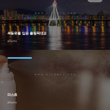
색동옷을 입은 올림픽대교
allowto
미스트
allowto