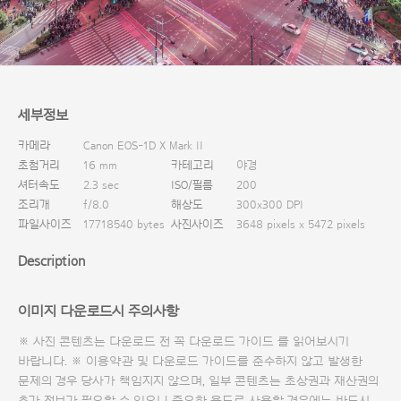
다운로드
세부정보
카메라
Canon EOS-1D X Mark II
초첨거리
16 mm
카테고리
야경
셔터속도
2.3 sec
ISO/필름
200
조리개
f/8.0
해상도
300x300 DPI
파일사이즈
17718540 bytes
사진사이즈
3648 pixels x 5472 pixels
Description
이미지 다운로드시 주의사항
※ 사진 콘텐츠는 다운로드 전 꼭
다운로드 가이드
를 읽어보시기
바랍니다. ※ 이용약관 및
다운로드 가이드
를 준수하지 않고 발생한
문제의 경우 당사가 책임지지 않으며, 일부 콘텐츠는 초상권과 재산권의