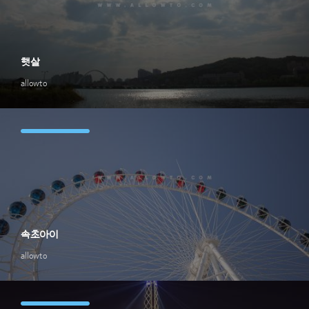
햇살
allowto
속초아이
allowto