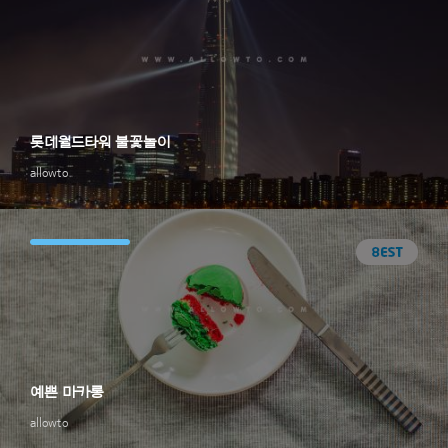
롯데월드타워 불꽃놀이
allowto
예쁜 마카롱
allowto