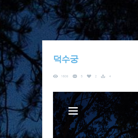
덕수궁
1608
5
2
4