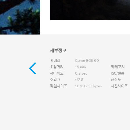
세부정보
카메라
Canon EOS 6D
초첨거리
15 mm
카테고리
셔터속도
0.2 sec
ISO/필름
조리개
f/2.8
해상도
파일사이즈
16761250 bytes
사진사이즈