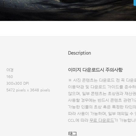
Description
이미지 다운로드시 주의사항
야경
160
※ 사진 콘텐츠는 다운로드 전 꼭
다운
300x300 DPI
이용약관 및
다운로드 가이드
를 준수하
5472 pixels x 3648 pixels
않으며, 일부 콘텐츠는 초상권과 재산권
사용할 경우에는 반드시 콘텐츠 관련기
가능한 인물의 초상 혹은 특정한 타인
따라 사용이 가능하며, 일부 예외일 수
CCL에 따라
무료 다운로드
가 가능합니
태그