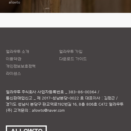
allowto
얼라우투 소개
얼라우투 가입
이용약관
다운로드 가이드
개인정보보호정책
라이센스
얼라우투 주식회사
사업자등록번호 _ 383-86-00364 /
통신판매업신고 _ 제 2017-성남분당-0022 호
대표이사 : 김정근 /
경기도 성남시 분당구 판교역로192번길 16, 8층 806호 C472 얼라우투
(주)
고객문의 :
allowto@naver.com