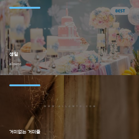
생일
allowto
거미없는 거미줄