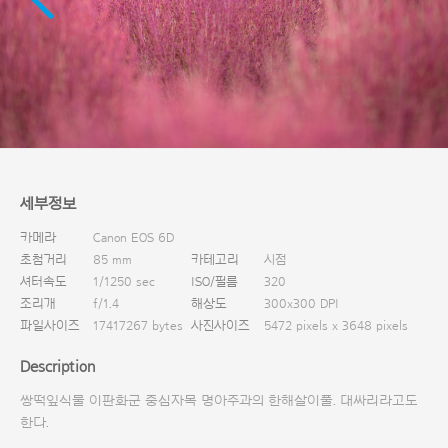
다운로드
세부정보
카메라
Canon EOS 6D
초첨거리
85 mm
카테고리
시점
셔터속도
1/1250 sec
ISO/필름
320
조리개
f/1.4
해상도
300x300 DPI
파일사이즈
17417267 bytes
사진사이즈
5472 pixels x 3648 pixels
Description
쌍떡잎식물 이판화군 중심자목 명아주과의 한해살이풀. 대싸리라고도
한다.