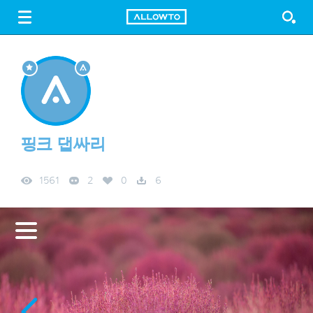
LOGIN
SIGN UP
FREE DOWNLOAD
GUIDE
핑크 댑싸리
1561
2
0
6