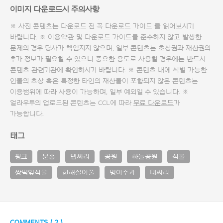
이미지 다운로드시 주의사항
※ 사진 콘텐츠는 다운로드 전 꼭
다운로드 가이드
를 읽어보시기
바랍니다. ※ 이용약관 및
다운로드 가이드
를 준수하지 않고 발생한
문제의 경우 당사가 책임지지 않으며, 일부 콘텐츠는 초상권과 재산권의
추가 정보가 필요할 수 있으니 중요한 용도로 사용할 경우에는 반드시
콘텐츠 관련기관에 확인하시기 바랍니다. ※ 콘텐츠 내에 식별 가능한
인물의 초상 혹은 특정한 타인의 재산물이 포함되지 않은 콘텐츠는
이용범위에 따라 사용이 가능하며, 일부 예외일 수 있습니다. ※
얼라우투의 업로드된 콘텐츠는 CCL에 따라
무료 다운로드
가
가능합니다.
태그
핑크
분홍
댑싸리
공원
하늘공원
식물
쌍떡잎식물
한해살이풀
명아주과
대싸리
COMMENTS (
2
)