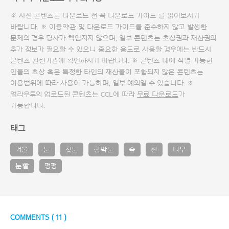
※ 사진 콘텐츠는 다운로드 전 꼭
다운로드 가이드
를 읽어보시기
바랍니다. ※ 이용약관 및
다운로드 가이드
를 준수하지 않고 발생한
문제의 경우 당사가 책임지지 않으며, 일부 콘텐츠는 초상권과 재산권의
추가 정보가 필요할 수 있으니 중요한 용도로 사용할 경우에는 반드시
콘텐츠 관련기관에 확인하시기 바랍니다. ※ 콘텐츠 내에 식별 가능한
인물의 초상 혹은 특정한 타인의 재산물이 포함되지 않은 콘텐츠는
이용범위에 따라 사용이 가능하며, 일부 예외일 수 있습니다. ※
얼라우투의 업로드된 콘텐츠는 CCL에 따라
무료 다운로드
가
가능합니다.
태그
겨울
눈
첫눈
함박눈
숲
산
나무
눈빨
펑펑
COMMENTS (
11
)