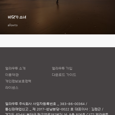
바닷가 소녀
allowto
얼라우투 소개
얼라우투 가입
이용약관
다운로드 가이드
개인정보보호정책
라이센스
얼라우투 주식회사
사업자등록번호 _ 383-86-00364 /
통신판매업신고 _ 제 2017-성남분당-0022 호
대표이사 : 김정근 /
경기도 성남시 분당구 판교역로192번길 16, 8층 806호 C472 얼라우투