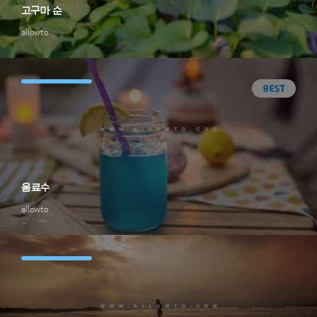
고구마 순
allowto
음료수
allowto