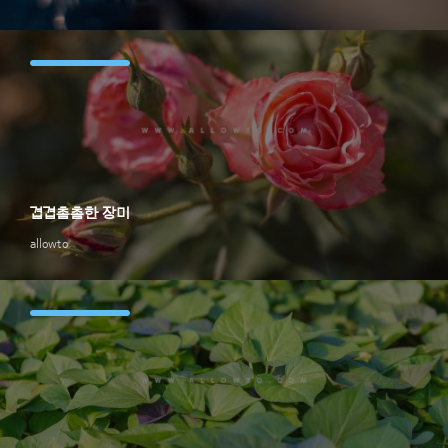
겹겹촘촘한 장미
allowto