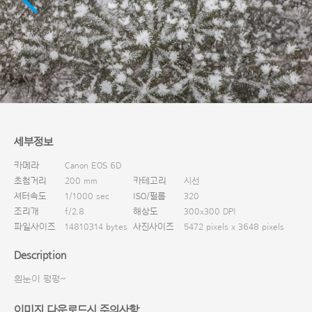
다운로드
세부정보
카메라
Canon EOS 6D
초첨거리
200 mm
카테고리
시선
셔터속도
1/1000 sec
ISO/필름
320
조리개
f/2.8
해상도
300x300 DPI
파일사이즈
14810314 bytes
사진사이즈
5472 pixels x 3648 pixels
Description
흰눈이 펑펑~
이미지 다운로드시 주의사항