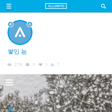
LOGIN
SIGN UP
FREE DOWNLOAD
GUIDE
쌓인 눈
2776
11
3
7