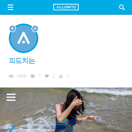
LOGIN
SIGN UP
FREE DOWNLOAD
GUIDE
피도치는
2406
7
2
7