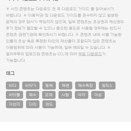
※ 사진 콘텐츠는 다운로드 전 꼭
다운로드 가이드
를 읽어보시기
바랍니다. ※ 이용약관 및
다운로드 가이드
를 준수하지 않고 발생한
문제의 경우 당사가 책임지지 않으며, 일부 콘텐츠는 초상권과 재산권의
추가 정보가 필요할 수 있으니 중요한 용도로 사용할 경우에는 반드시
콘텐츠 관련기관에 확인하시기 바랍니다. ※ 콘텐츠 내에 식별 가능한
인물의 초상 혹은 특정한 타인의 재산물이 포함되지 않은 콘텐츠는
이용범위에 따라 사용이 가능하며, 일부 예외일 수 있습니다. ※
얼라우투의 업로드된 콘텐츠는 CCL에 따라
무료 다운로드
가
가능합니다.
태그
바다
바닷가
동해
해변
해수욕장
원피스
바닷물
해수
모래
사람
여자
여성
각선미
다리
파도