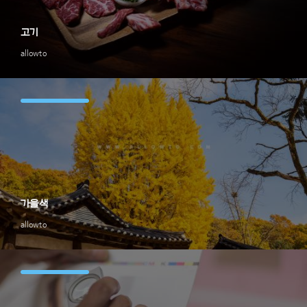
고기
allowto
가을색
allowto