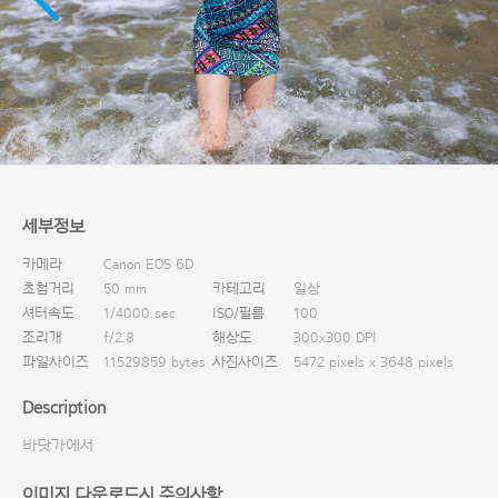
다운로드
세부정보
카메라
Canon EOS 6D
초첨거리
50 mm
카테고리
일상
셔터속도
1/4000 sec
ISO/필름
100
조리개
f/2.8
해상도
300x300 DPI
파일사이즈
11529859 bytes
사진사이즈
5472 pixels x 3648 pixels
Description
바닷가에서
이미지 다운로드시 주의사항