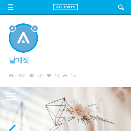
LOGIN
SIGN UP
FREE DOWNLOAD
GUIDE
날개짓
2912
131
18
157