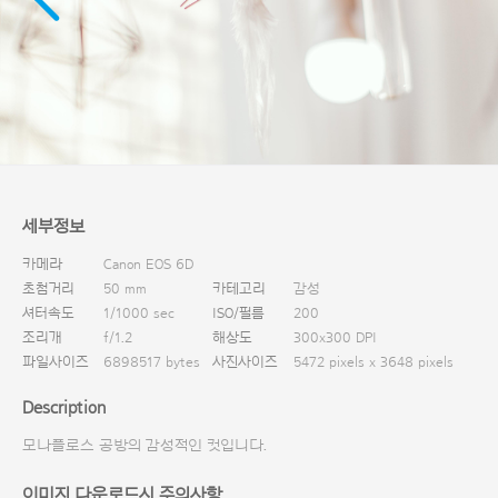
다운로드
세부정보
카메라
Canon EOS 6D
초첨거리
50 mm
카테고리
감성
셔터속도
1/1000 sec
ISO/필름
200
조리개
f/1.2
해상도
300x300 DPI
파일사이즈
6898517 bytes
사진사이즈
5472 pixels x 3648 pixels
Description
모나플로스 공방의 감성적인 컷입니다.
이미지 다운로드시 주의사항