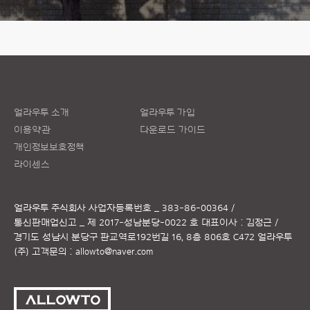
얼라우투 소개
얼라우투 가입
이용약관
다운로드 가이드
개인정보보호정책
라이센스
얼라우투 주식회사
사업자등록번호 _ 383-86-00364 /
통신판매업신고 _ 제 2017-성남분당-0022 호
대표이사 : 김정근 /
경기도 성남시 분당구 판교역로192번길 16, 8층 806호 C472 얼라우투
(주)
고객문의 :
allowto@naver.com