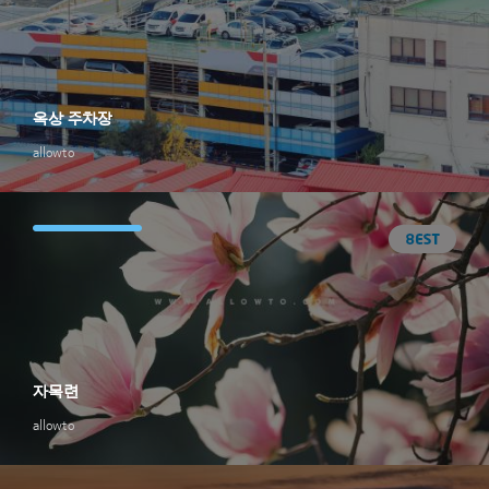
옥상 주차장
allowto
자목련
allowto