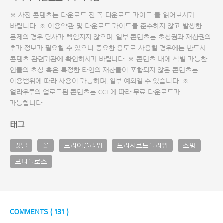
※ 사진 콘텐츠는 다운로드 전 꼭
다운로드 가이드
를 읽어보시기
바랍니다. ※ 이용약관 및
다운로드 가이드
를 준수하지 않고 발생한
문제의 경우 당사가 책임지지 않으며, 일부 콘텐츠는 초상권과 재산권의
추가 정보가 필요할 수 있으니 중요한 용도로 사용할 경우에는 반드시
콘텐츠 관련기관에 확인하시기 바랍니다. ※ 콘텐츠 내에 식별 가능한
인물의 초상 혹은 특정한 타인의 재산물이 포함되지 않은 콘텐츠는
이용범위에 따라 사용이 가능하며, 일부 예외일 수 있습니다. ※
얼라우투의 업로드된 콘텐츠는 CCL에 따라
무료 다운로드
가
가능합니다.
태그
깃털
꽃
드라이플라워
프리저브드플라워
조명
모나플로스
COMMENTS (
131
)