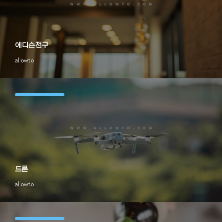
에디슨전구
allowto
드론
allowto