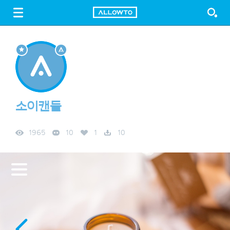
LOGIN
SIGN UP
FREE DOWNLOAD
GUIDE
소이캔들
1965
10
1
10