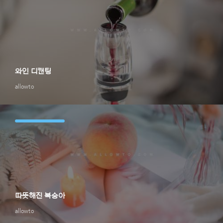
와인 디캔팅
allowto
따뜻해진 복숭아
allowto