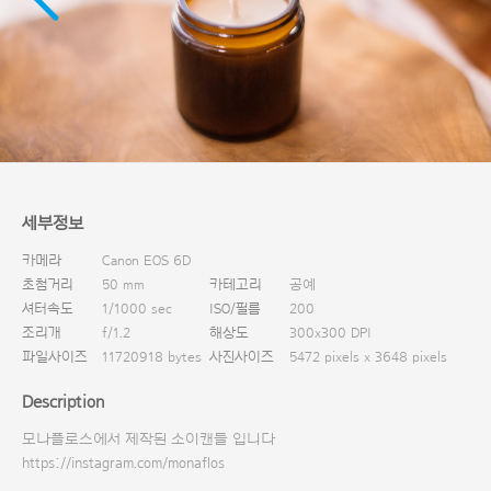
다운로드
세부정보
카메라
Canon EOS 6D
초첨거리
50 mm
카테고리
공예
셔터속도
1/1000 sec
ISO/필름
200
조리개
f/1.2
해상도
300x300 DPI
파일사이즈
11720918 bytes
사진사이즈
5472 pixels x 3648 pixels
Description
모나플로스에서 제작된 소이캔들 입니다
https://instagram.com/monaflos