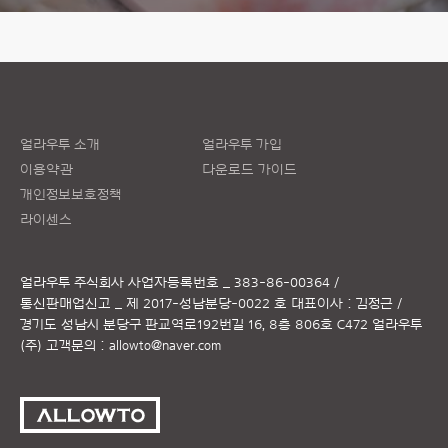
얼라우투 소개
얼라우투 가입
이용약관
다운로드 가이드
개인정보보호정책
라이센스
얼라우투 주식회사
사업자등록번호 _ 383-86-00364 /
통신판매업신고 _ 제 2017-성남분당-0022 호
대표이사 : 김정근 /
경기도 성남시 분당구 판교역로192번길 16, 8층 806호 C472 얼라우투
(주)
고객문의 :
allowto@naver.com