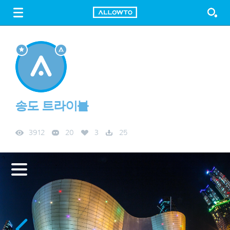
LOGIN
SIGN UP
FREE DOWNLOAD
GUIDE
송도 트라이볼
3912
20
3
25