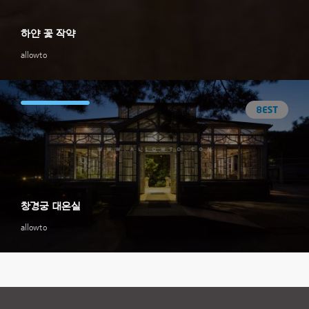
하얀 꽃 작약
allowto
창경궁 대온실
allowto