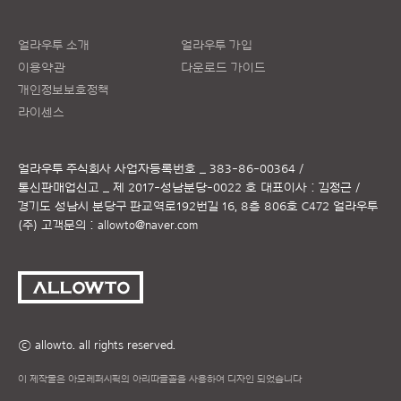
얼라우투 소개
얼라우투 가입
이용약관
다운로드 가이드
개인정보보호정책
라이센스
얼라우투 주식회사
사업자등록번호 _ 383-86-00364 /
통신판매업신고 _ 제 2017-성남분당-0022 호
대표이사 : 김정근 /
경기도 성남시 분당구 판교역로192번길 16, 8층 806호 C472 얼라우투
(주)
고객문의 :
allowto@naver.com
ⓒ allowto. all rights reserved.
이 제작물은 아모레퍼시픽의 아리따글꼴을 사용하여 디자인 되었습니다