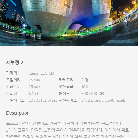
다운로드
세부정보
카메라
Canon EOS 6D
초첨거리
15 mm
카테고리
야경
셔터속도
25 sec
ISO/필름
100
조리개
f/16.0
해상도
300x300 DPI
파일사이즈
20803152 bytes
사진사이즈
5472 pixels x 3648 pixels
Description
포스코 건설이 인천대교 완공을 기념하여 기부 채납한 구조물인데
3개의 그릇이 합쳐진 느낌의 특이한 건축미를 자랑한다. 아래에서 위로
건축물의 면적이 넓어지는 세계 최초의 역쉘 공법으로 건축되었는데