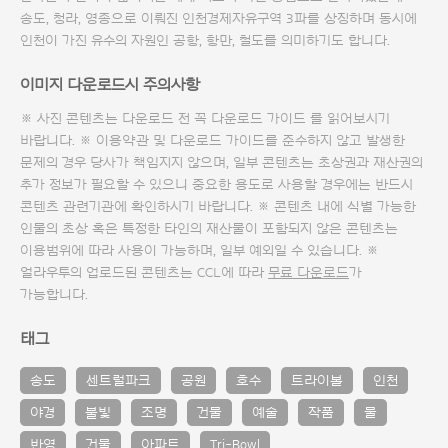
송도, 청라, 영종으로 이뤄진 인천경제자유구역 3파를 상징하며 동시에
인천이 가진 유수의 자원인 공항, 항만, 철도를 의미하기도 합니다.
이미지 다운로드시 주의사항
※ 사진 콘텐츠는 다운로드 전 꼭
다운로드 가이드
를 읽어보시기
바랍니다. ※ 이용약관 및
다운로드 가이드
를 준수하지 않고 발생한
문제의 경우 당사가 책임지지 않으며, 일부 콘텐츠는 초상권과 재산권의
추가 정보가 필요할 수 있으니 중요한 용도로 사용할 경우에는 반드시
콘텐츠 관련기관에 확인하시기 바랍니다. ※ 콘텐츠 내에 식별 가능한
인물의 초상 혹은 특정한 타인의 재산물이 포함되지 않은 콘텐츠는
이용범위에 따라 사용이 가능하며, 일부 예외일 수 있습니다. ※
얼라우투의 업로드된 콘텐츠는 CCL에 따라
무료 다운로드
가
가능합니다.
태그
송도
센트럴파크
공원
호수
트라이볼
인천
야경
불빛
조명
건물
예술
작품
물
반영
건물
아파트
Tri-Bowl