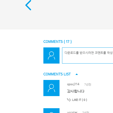
COMMENTS (
17
)
COMMENTS LIST
qpscj114
7년전
감사합니다
LIKE IT (
0
)
uccstar
7년전