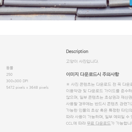
Description
고양이 사진입니다.
동물
이미지 다운로드시 주의사항
250
300x300 DPI
※ 사진 콘텐츠는 다운로드 전 꼭
다운
5472 pixels x 3648 pixels
이용약관 및
다운로드 가이드
를 준수하
않으며, 일부 콘텐츠는 초상권과 재산권
사용할 경우에는 반드시 콘텐츠 관련기
가능한 인물의 초상 혹은 특정한 타인
따라 사용이 가능하며, 일부 예외일 수
CCL에 따라
무료 다운로드
가 가능합니