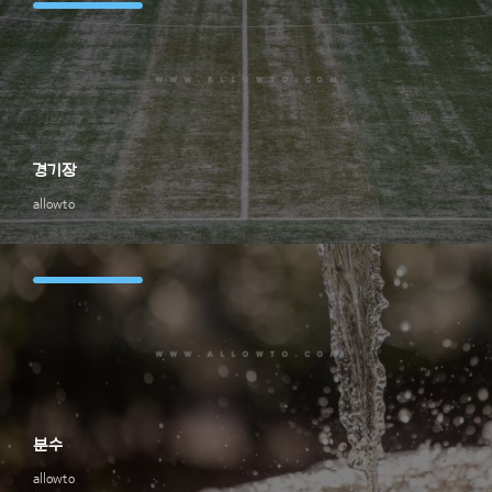
경기장
allowto
분수
allowto