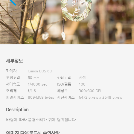
다운로드
세부정보
카메라
Canon EOS 6D
초첨거리
50 mm
카테고리
시점
셔터속도
1/4000 sec
ISO/필름
100
조리개
f/1.6
해상도
300x300 DPI
파일사이즈
8094358 bytes
사진사이즈
5472 pixels x 3648 pixels
Description
바람에 따라 풍경소리가 귀에 담겨집니다.
이미지 다운로드시 주의사항