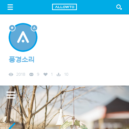
LOGIN
SIGN UP
FREE DOWNLOAD
GUIDE
풍경소리
2018
9
1
10