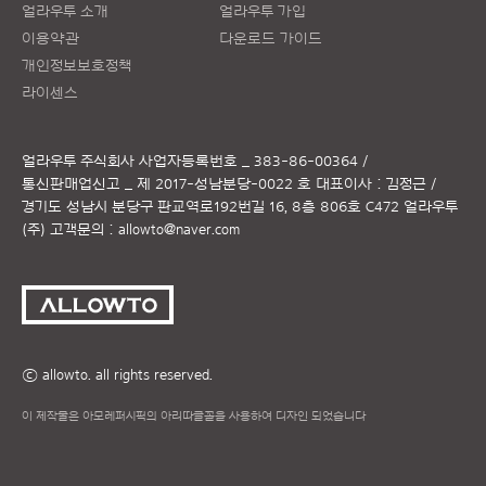
얼라우투 소개
얼라우투 가입
이용약관
다운로드 가이드
개인정보보호정책
라이센스
얼라우투 주식회사
사업자등록번호 _ 383-86-00364 /
통신판매업신고 _ 제 2017-성남분당-0022 호
대표이사 : 김정근 /
경기도 성남시 분당구 판교역로192번길 16, 8층 806호 C472 얼라우투
(주)
고객문의 :
allowto@naver.com
ⓒ allowto. all rights reserved.
이 제작물은 아모레퍼시픽의 아리따글꼴을 사용하여 디자인 되었습니다