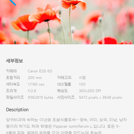
다운로드
세부정보
카메라
Canon EOS 6D
초첨거리
200 mm
카테고리
시점
셔터속도
1/180 sec
ISO/필름
100
조리개
f/2.8
해상도
300x300 DPI
파일사이즈
9562815 bytes
사진사이즈
5472 pixels x 3648 pixels
Description
양귀비과에 속하는 이년생 초본식물로써~ 앵속, 어미, 상곡, 미낭, 낭자
등이라 하기도 하며 학명은 Papaver somniferum L.입니다. 꽃은 5-
6월에 피며, 열매의 유액을 모아 아편을 만드는데 효능은