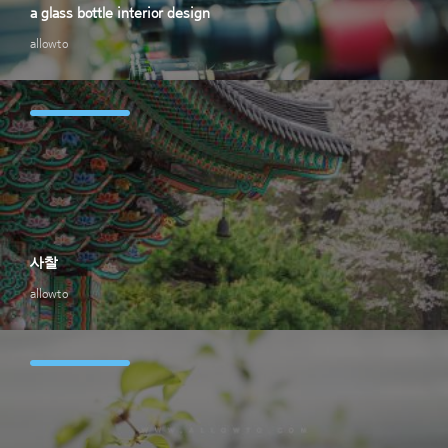
a glass bottle interior design
allowto
사찰
allowto