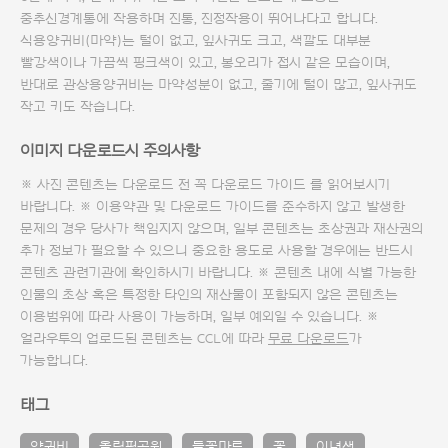
중추신경계통에 작용하며 진통, 진정작용이 뛰어나다고 합니다.
식용양귀비(마약)는 털이 없고, 잎사귀도 크고, 색깔도 대부분
빨강색이나 가끔씩 핑크색이 있고, 봉오리가 접시 같은 모습이며,
반대로 관상용양귀비는 마약성분이 없고, 줄기에 털이 많고, 잎사귀도
작고 키도 작습니다.
이미지 다운로드시 주의사항
※ 사진 콘텐츠는 다운로드 전 꼭
다운로드 가이드
를 읽어보시기
바랍니다. ※ 이용약관 및
다운로드 가이드
를 준수하지 않고 발생한
문제의 경우 당사가 책임지지 않으며, 일부 콘텐츠는 초상권과 재산권의
추가 정보가 필요할 수 있으니 중요한 용도로 사용할 경우에는 반드시
콘텐츠 관련기관에 확인하시기 바랍니다. ※ 콘텐츠 내에 식별 가능한
인물의 초상 혹은 특정한 타인의 재산물이 포함되지 않은 콘텐츠는
이용범위에 따라 사용이 가능하며, 일부 예외일 수 있습니다. ※
얼라우투의 업로드된 콘텐츠는 CCL에 따라
무료 다운로드
가
가능합니다.
태그
양귀비
올림픽공원
들꽃마루
꽃
이년생