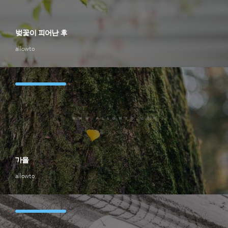
벚꽃이 피어난 후
allowto
가을
allowto