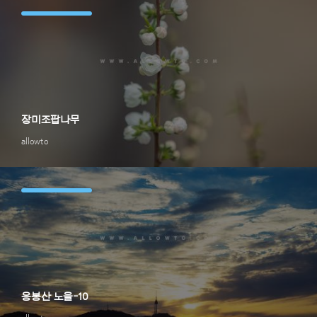
장미조팝나무
allowto
응봉산 노을-10