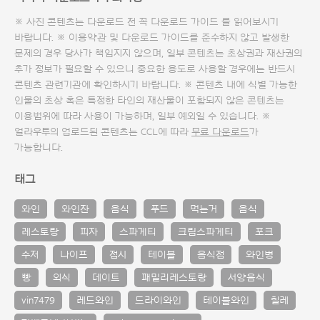
※ 사진 콘텐츠는 다운로드 전 꼭
다운로드 가이드
를 읽어보시기
바랍니다. ※ 이용약관 및
다운로드 가이드
를 준수하지 않고 발생한
문제의 경우 당사가 책임지지 않으며, 일부 콘텐츠는 초상권과 재산권의
추가 정보가 필요할 수 있으니 중요한 용도로 사용할 경우에는 반드시
콘텐츠 관련기관에 확인하시기 바랍니다. ※ 콘텐츠 내에 식별 가능한
인물의 초상 혹은 특정한 타인의 재산물이 포함되지 않은 콘텐츠는
이용범위에 따라 사용이 가능하며, 일부 예외일 수 있습니다. ※
얼라우투의 업로드된 콘텐츠는 CCL에 따라
무료 다운로드
가
가능합니다.
태그
와인
와인잔
음식
푸드
먹는거
음식
레스토랑
피자
스파게티
크림스파게티
포크
수저
나이프
접시
테이블
음식점
와인병
빵
외식
데이트
패밀리레스토랑
서양음식
vin7479
레드와인
드라이와인
테이블와인
칠레