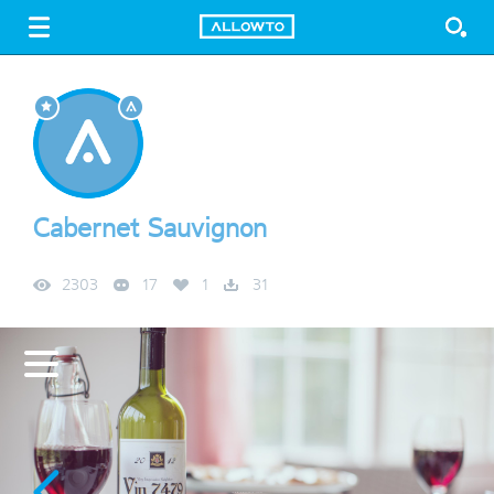
LOGIN
SIGN UP
FREE DOWNLOAD
GUIDE
Cabernet Sauvignon
2303
17
1
31