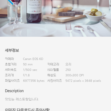
다운로드
세부정보
카메라
Canon EOS 6D
초첨거리
50 mm
카테고리
요리
셔터속도
1/500 sec
ISO/필름
250
조리개
f/1.8
해상도
300x300 DPI
파일사이즈
6977356 bytes
사진사이즈
5472 pixels x 3648 pixels
Description
맛있는 레스토랑입니다.
이미지 다운로드시 주의사항