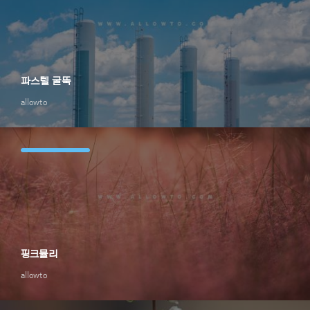
파스텔 굴뚝
allowto
핑크뮬리
allowto