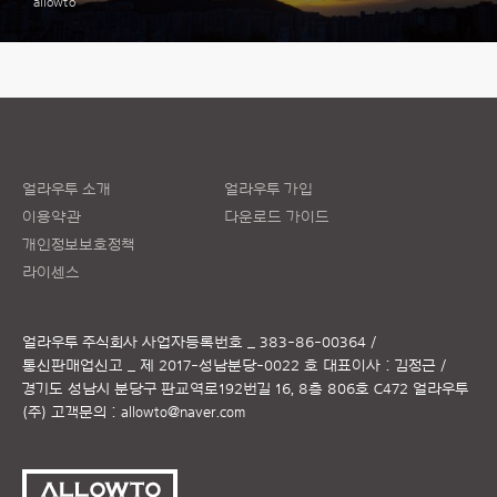
allowto
얼라우투 소개
얼라우투 가입
이용약관
다운로드 가이드
개인정보보호정책
라이센스
얼라우투 주식회사
사업자등록번호 _ 383-86-00364 /
통신판매업신고 _ 제 2017-성남분당-0022 호
대표이사 : 김정근 /
경기도 성남시 분당구 판교역로192번길 16, 8층 806호 C472 얼라우투
(주)
고객문의 :
allowto@naver.com