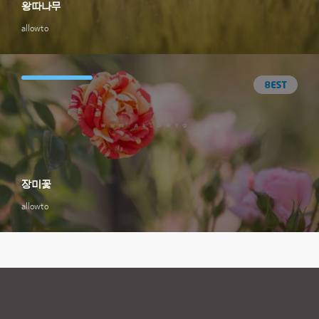
왕따나무
allowto
장미꽃
allowto