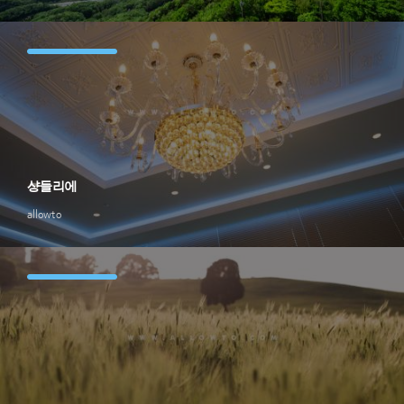
샹들리에
allowto