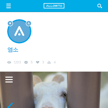
LOGIN
SIGN UP
FREE DOWNLOAD
GUIDE
염소
1203
5
3
4