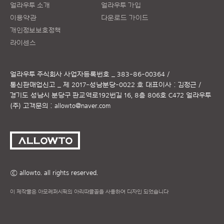
얼라우투 소개
얼라우투 가입
이용약관
다운로드 가이드
개인정보보호정책
라이센스
얼라우투 주식회사
사업자등록번호 _ 383-86-00364 /
통신판매업신고 _ 제 2017-성남분당-0022 호
대표이사 : 김정근 /
경기도 성남시 분당구 판교역로192번길 16, 8층 806호 C472 얼라우투
(주)
고객문의 :
allowto@naver.com
ⓒ allowto. all rights reserved.
이 제작물은 아모레퍼시픽의 아리따글꼴을 사용하여 디자인 되었습니다