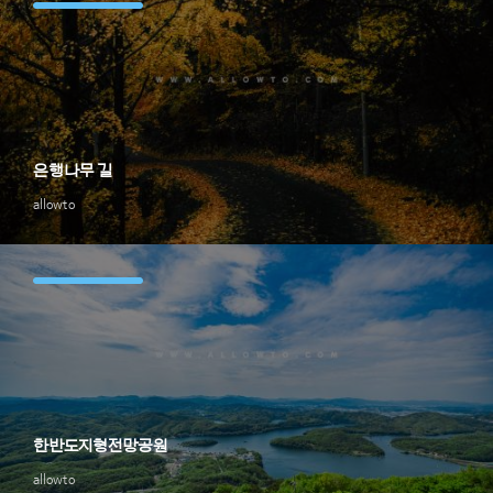
은행나무 길
allowto
한반도지형전망공원
allowto