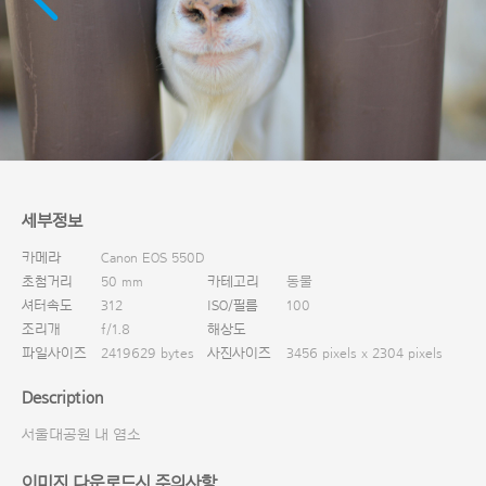
다운로드
세부정보
카메라
Canon EOS 550D
초첨거리
50 mm
카테고리
동물
셔터속도
312
ISO/필름
100
조리개
f/1.8
해상도
파일사이즈
2419629 bytes
사진사이즈
3456 pixels x 2304 pixels
Description
서울대공원 내 염소
이미지 다운로드시 주의사항