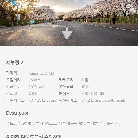
다운로드
세부정보
카메라
Canon EOS 6D
초첨거리
16 mm
카테고리
시점
셔터속도
1/80 sec
ISO/필름
100
조리개
f/8.0
해상도
300x300 DPI
파일사이즈
18712512 bytes
사진사이즈
5472 pixels x 3648 pixels
Description
수도권 유명 벚꽃축제 명소로 서울대공원 벚꽃축제를 즐겨봅니다.
이미지 다운로드시 주의사항