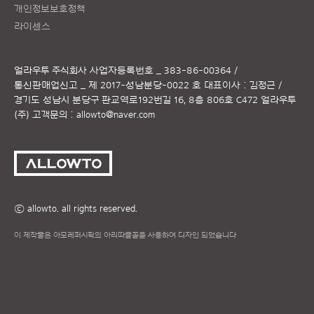
개인정보보호정책
라이센스
얼라우투 주식회사
사업자등록번호 _ 383-86-00364 /
통신판매업신고 _ 제 2017-성남분당-0022 호
대표이사 : 김정근 /
경기도 성남시 분당구 판교역로192번길 16, 8층 806호 C472 얼라우투
(주)
고객문의 :
allowto@naver.com
ⓒ allowto. all rights reserved.
이 제작물은 아모레퍼시픽의 아리따글꼴을 사용하여 디자인 되었습니다