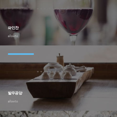
와인잔
allowto
발우공양
allowto