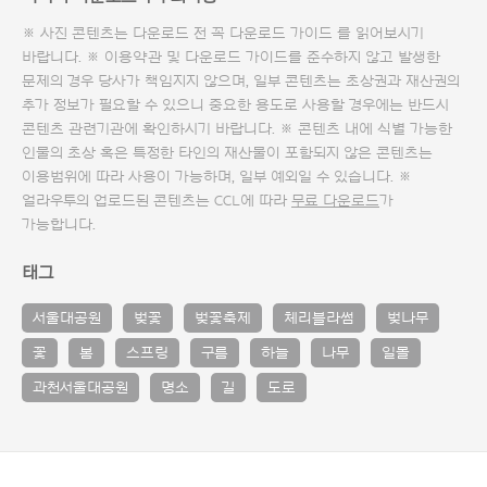
※ 사진 콘텐츠는 다운로드 전 꼭
다운로드 가이드
를 읽어보시기
바랍니다. ※ 이용약관 및
다운로드 가이드
를 준수하지 않고 발생한
문제의 경우 당사가 책임지지 않으며, 일부 콘텐츠는 초상권과 재산권의
추가 정보가 필요할 수 있으니 중요한 용도로 사용할 경우에는 반드시
콘텐츠 관련기관에 확인하시기 바랍니다. ※ 콘텐츠 내에 식별 가능한
인물의 초상 혹은 특정한 타인의 재산물이 포함되지 않은 콘텐츠는
이용범위에 따라 사용이 가능하며, 일부 예외일 수 있습니다. ※
얼라우투의 업로드된 콘텐츠는 CCL에 따라
무료 다운로드
가
가능합니다.
태그
서울대공원
벚꽃
벚꽃축제
체리블라썸
벚나무
꽃
봄
스프링
구름
하늘
나무
일몰
과천서울대공원
명소
길
도로