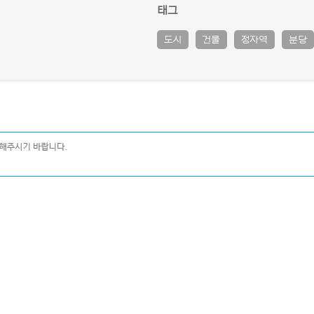
태그
도시
건물
정자역
분당