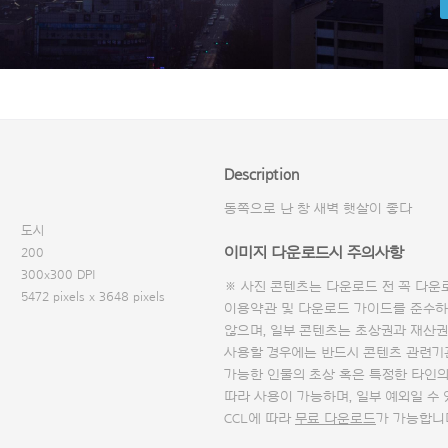
Description
동쪽으로 난 창 새벽 햇살이 좋다
도시
이미지 다운로드시 주의사항
200
300x300 DPI
※ 사진 콘텐츠는 다운로드 전 꼭
다운
5472 pixels x 3648 pixels
이용약관 및
다운로드 가이드
를 준수하
않으며, 일부 콘텐츠는 초상권과 재산권
사용할 경우에는 반드시 콘텐츠 관련기
가능한 인물의 초상 혹은 특정한 타인
따라 사용이 가능하며, 일부 예외일 수
CCL에 따라
무료 다운로드
가 가능합니