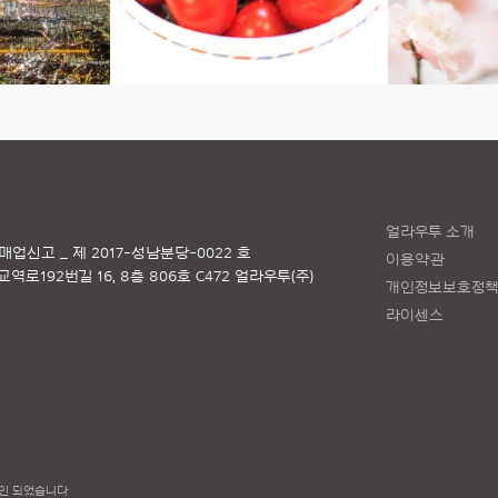
얼라우투 소개
매업신고 _ 제 2017-성남분당-0022 호
이용약관
로192번길 16, 8층 806호 C472 얼라우투(주)
개인정보보호정
라이센스
인 되었습니다