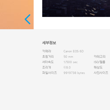
세부정보
카메라
Canon EOS 6D
초첨거리
50 mm
카테고리
셔터속도
1/500 sec
ISO/필름
조리개
f/8.0
해상도
파일사이즈
9919738 bytes
사진사이즈