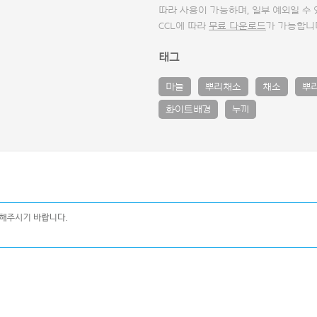
따라 사용이 가능하며, 일부 예외일 수
CCL에 따라
무료 다운로드
가 가능합니
태그
마늘
뿌리채소
채소
뿌
화이트배경
누끼