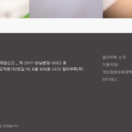
얼라우투 소개
매업신고 _ 제 2017-성남분당-0022 호
이용약관
로192번길 16, 8층 806호 C472 얼라우투(주)
개인정보보호정
라이센스
인 되었습니다