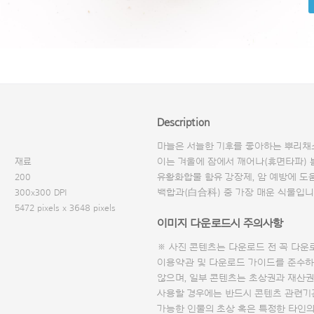
Description
마늘은 서늘한 기후를 좋아하는 뿌리채
재료
이는 겨울에 잠에서 깨어나(휴면타파) 
200
유황화합물 함유 강장제, 암 예방에 도움이
300x300 DPI
백합과(白合科) 중 가장 매운 식물입니
5472 pixels x 3648 pixels
이미지 다운로드시 주의사항
※ 사진 콘텐츠는 다운로드 전 꼭
다운
이용약관 및
다운로드 가이드
를 준수하
않으며, 일부 콘텐츠는 초상권과 재산권
사용할 경우에는 반드시 콘텐츠 관련기
가능한 인물의 초상 혹은 특정한 타인