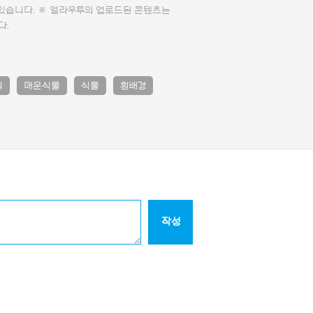
 있습니다. ※ 얼라우투의 업로드된 콘텐츠는
다.
리
매운식물
식물
흰배경
작성