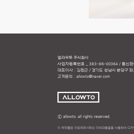
얼라우투 주식회사
사업자등록번호 _ 383-86-00364 / 통신판
대표이사 : 김정근 / 경기도 성남시 분당구 판교역
고객문의 :
allowto@naver.com
ⓒ allowto. all rights reserved.
이 제작물은 아모레퍼시픽의 아리따글꼴을 사용하여 디자