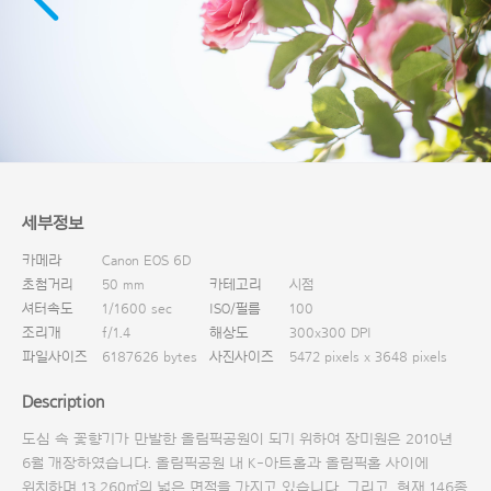
다운로드
세부정보
카메라
Canon EOS 6D
초첨거리
50 mm
카테고리
시점
셔터속도
1/1600 sec
ISO/필름
100
조리개
f/1.4
해상도
300x300 DPI
파일사이즈
6187626 bytes
사진사이즈
5472 pixels x 3648 pixels
Description
도심 속 꽃향기가 만발한 올림픽공원이 되기 위하여 장미원은 2010년
6월 개장하였습니다. 올림픽공원 내 K-아트홀과 올림픽홀 사이에
위치하며 13,260㎡의 넓은 면적을 가지고 있습니다. 그리고, 현재 146종