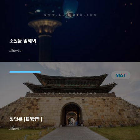
소원을 말해봐
allowto
장안문 [長安門 ]
allowto