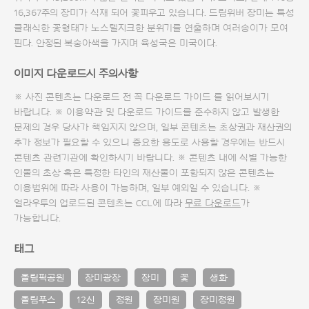
16,367주의 장미가 식재 되어 꽃피우고 있습니다. 드림위버 장미는 특성
클래식한 꽃형태가 노스텔지크한 분위기를 연출하며 여러송이가 모여
핀다. 안정된 복숭아색을 가지며 육성국은 미국이다.
이미지 다운로드시 주의사항
※ 사진 콘텐츠는 다운로드 전 꼭
다운로드 가이드
를 읽어보시기
바랍니다. ※ 이용약관 및
다운로드 가이드
를 준수하지 않고 발생한
문제의 경우 당사가 책임지지 않으며, 일부 콘텐츠는 초상권과 재산권의
추가 정보가 필요할 수 있으니 중요한 용도로 사용할 경우에는 반드시
콘텐츠 관련기관에 확인하시기 바랍니다. ※ 콘텐츠 내에 식별 가능한
인물의 초상 혹은 특정한 타인의 재산물이 포함되지 않은 콘텐츠는
이용범위에 따라 사용이 가능하며, 일부 예외일 수 있습니다. ※
얼라우투의 업로드된 콘텐츠는 CCL에 따라
무료 다운로드
가
가능합니다.
태그
올림픽공원
장미광장
장미
꽃
생화
올림푸스
12신
정원
장미원
장미정원