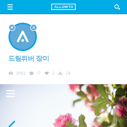
LOGIN
SIGN UP
FREE DOWNLOAD
GUIDE
드림위버 장미
2982
17
2
24