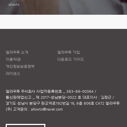
allowto
얼라우투 소개
얼라우투 가입
이용약관
다운로드 가이드
개인정보보호정책
라이센스
얼라우투 주식회사
사업자등록번호 _ 383-86-00364 /
통신판매업신고 _ 제 2017-성남분당-0022 호
대표이사 : 김정근 /
경기도 성남시 분당구 판교역로192번길 16, 8층 806호 C472 얼라우투
(주)
고객문의 :
allowto@naver.com