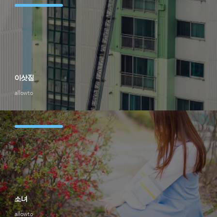
이삿짐
allowto
소녀
allowto