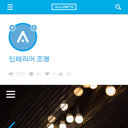
LOGIN
SIGN UP
FREE DOWNLOAD
GUIDE
인테리어 조명
2722
32
4
36