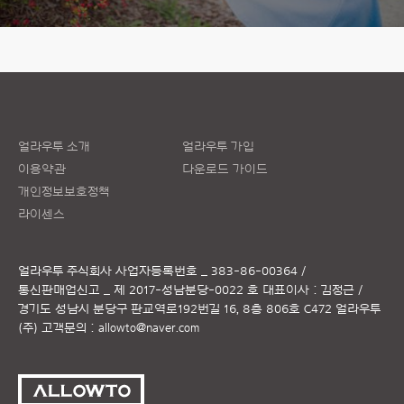
얼라우투 소개
얼라우투 가입
이용약관
다운로드 가이드
개인정보보호정책
라이센스
얼라우투 주식회사
사업자등록번호 _ 383-86-00364 /
통신판매업신고 _ 제 2017-성남분당-0022 호
대표이사 : 김정근 /
경기도 성남시 분당구 판교역로192번길 16, 8층 806호 C472 얼라우투
(주)
고객문의 :
allowto@naver.com