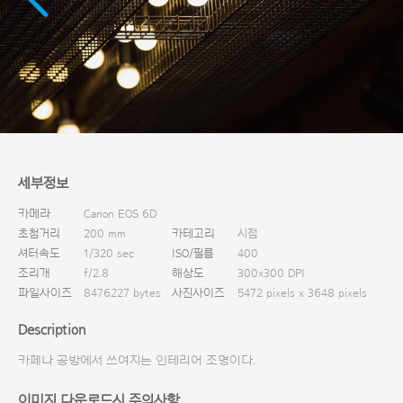
다운로드
세부정보
카메라
Canon EOS 6D
초첨거리
200 mm
카테고리
시점
셔터속도
1/320 sec
ISO/필름
400
조리개
f/2.8
해상도
300x300 DPI
파일사이즈
8476227 bytes
사진사이즈
5472 pixels x 3648 pixels
Description
카페나 공방에서 쓰여지는 인테리어 조명이다.
이미지 다운로드시 주의사항