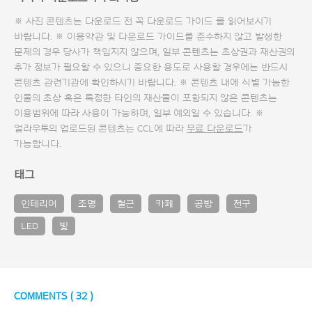
※ 사진 콘텐츠는 다운로드 전 꼭
다운로드 가이드
를 읽어보시기
바랍니다. ※ 이용약관 및
다운로드 가이드
를 준수하지 않고 발생한
문제의 경우 당사가 책임지지 않으며, 일부 콘텐츠는 초상권과 재산권의
추가 정보가 필요할 수 있으니 중요한 용도로 사용할 경우에는 반드시
콘텐츠 관련기관에 확인하시기 바랍니다. ※ 콘텐츠 내에 식별 가능한
인물의 초상 혹은 특정한 타인의 재산물이 포함되지 않은 콘텐츠는
이용범위에 따라 사용이 가능하며, 일부 예외일 수 있습니다. ※
얼라우투의 업로드된 콘텐츠는 CCL에 따라
무료 다운로드
가
가능합니다.
태그
인테리어
조명
철근
카페
공방
전구
LED
빛
COMMENTS (
32
)