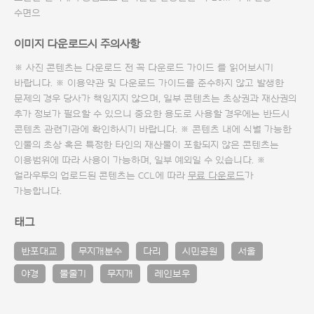
수면으
이미지 다운로드시 주의사항
※ 사진 콘텐츠는 다운로드 전 꼭
다운로드 가이드
를 읽어보시기
바랍니다. ※ 이용약관 및
다운로드 가이드
를 준수하지 않고 발생한
문제의 경우 당사가 책임지지 않으며, 일부 콘텐츠는 초상권과 재산권의
추가 정보가 필요할 수 있으니 중요한 용도로 사용할 경우에는 반드시
콘텐츠 관련기관에 확인하시기 바랍니다. ※ 콘텐츠 내에 식별 가능한
인물의 초상 혹은 특정한 타인의 재산물이 포함되지 않은 콘텐츠는
이용범위에 따라 사용이 가능하며, 일부 예외일 수 있습니다. ※
얼라우투의 업로드된 콘텐츠는 CCL에 따라
무료 다운로드
가
가능합니다.
태그
반포대교
무지개분수
다리
시민공원
서울
야경
물줄기
무지개
레인보우