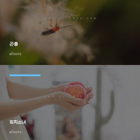
곤충
allowto
피치소녀
allowto