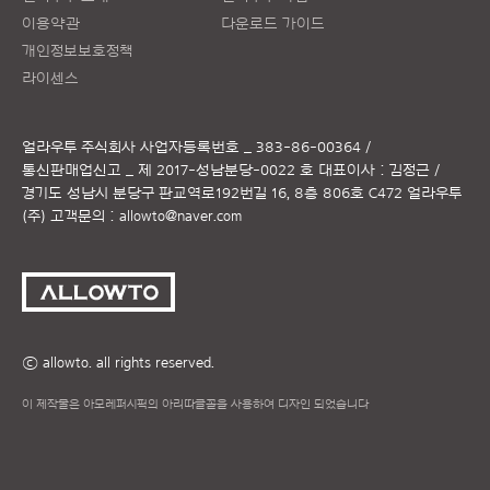
이용약관
다운로드 가이드
개인정보보호정책
라이센스
얼라우투 주식회사
사업자등록번호 _ 383-86-00364 /
통신판매업신고 _ 제 2017-성남분당-0022 호
대표이사 : 김정근 /
경기도 성남시 분당구 판교역로192번길 16, 8층 806호 C472 얼라우투
(주)
고객문의 :
allowto@naver.com
ⓒ allowto. all rights reserved.
이 제작물은 아모레퍼시픽의 아리따글꼴을 사용하여 디자인 되었습니다