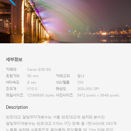
다운로드
세부정보
카메라
Canon EOS 6D
초첨거리
50 mm
카테고리
찰나
셔터속도
8 sec
ISO/필름
100
조리개
f/10.0
해상도
300x300 DPI
파일사이즈
12188690 bytes
사진사이즈
5472 pixels x 3648 pixels
Description
반포대교 달빛무지개분수는 서울 반포대교에 설치된 분수인
달빛무지개분수는 반포대교 570m 구간 양측 총 1천140m에 380개
노즐을 설치해 수중펌프로 끌어올린 한강물을 약 20m 아래 한강