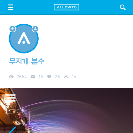
LOGIN
SIGN UP
FREE DOWNLOAD
GUIDE
무지개 분수
2664
16
26
14