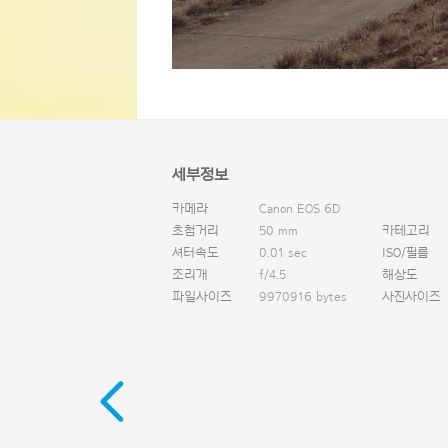
세부정보
카메라
Canon EOS 6D
초첨거리
50 mm
카테고리
셔터속도
0.01 sec
ISO/필름
조리개
f/4.5
해상도
파일사이즈
9970916 bytes
사진사이즈