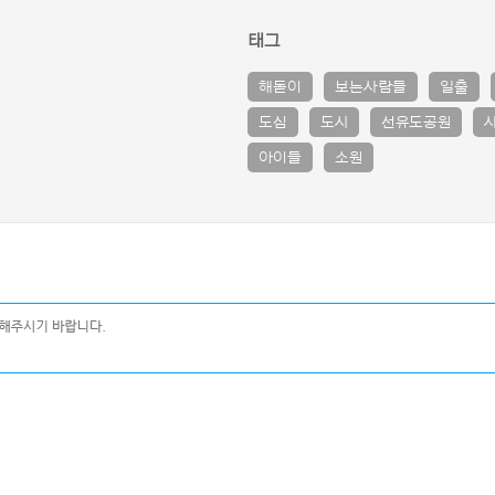
태그
해돋이
보는사람들
일출
도심
도시
선유도공원
아이들
소원