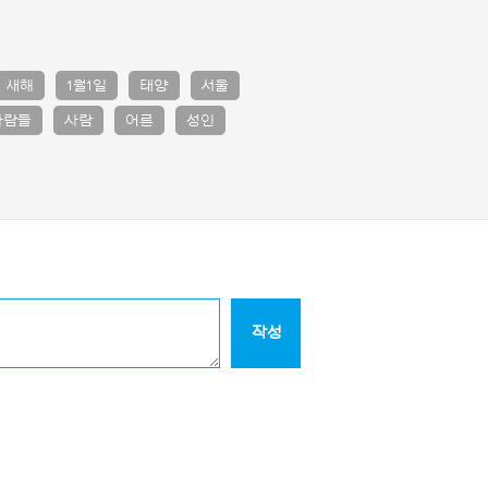
새해
1월1일
태양
서울
사람들
사람
어른
성인
작성