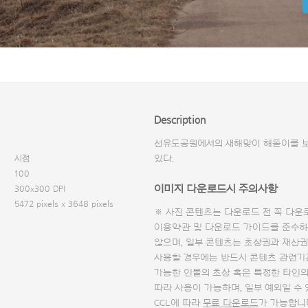
Description
선유도공원에서의 새해맞이 해돋이를 보기
시점
있다.
100
이미지 다운로드시 주의사항
300x300 DPI
5472 pixels x 3648 pixels
※ 사진 콘텐츠는 다운로드 전 꼭
다운
이용약관 및
다운로드 가이드
를 준수하
않으며, 일부 콘텐츠는 초상권과 재산권
사용할 경우에는 반드시 콘텐츠 관련기
가능한 인물의 초상 혹은 특정한 타인
따라 사용이 가능하며, 일부 예외일 수
CCL에 따라
무료 다운로드
가 가능합니