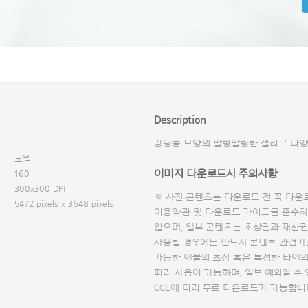
Description
강낭콩 모양의 말랑말랑한 젤리로 다양
모델
이미지 다운로드시 주의사항
160
300x300 DPI
※ 사진 콘텐츠는 다운로드 전 꼭
다운
5472 pixels x 3648 pixels
이용약관 및
다운로드 가이드
를 준수하
않으며, 일부 콘텐츠는 초상권과 재산권
사용할 경우에는 반드시 콘텐츠 관련기
가능한 인물의 초상 혹은 특정한 타인
따라 사용이 가능하며, 일부 예외일 수
CCL에 따라
무료 다운로드
가 가능합니