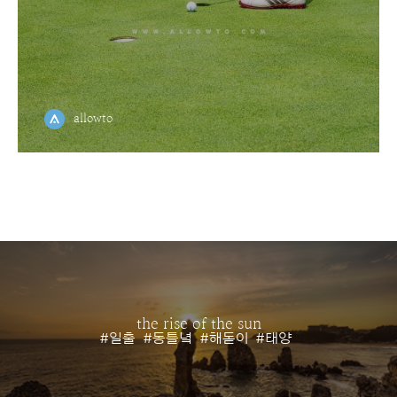
allowto
the rise of the sun
#일출
#동틀녘
#해돋이
#태양