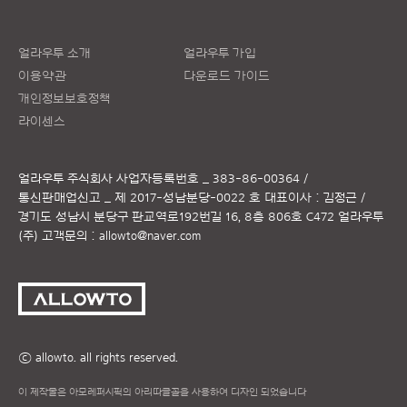
얼라우투 소개
얼라우투 가입
이용약관
다운로드 가이드
개인정보보호정책
라이센스
얼라우투 주식회사
사업자등록번호 _ 383-86-00364 /
통신판매업신고 _ 제 2017-성남분당-0022 호
대표이사 : 김정근 /
경기도 성남시 분당구 판교역로192번길 16, 8층 806호 C472 얼라우투
(주)
고객문의 :
allowto@naver.com
ⓒ allowto. all rights reserved.
이 제작물은 아모레퍼시픽의 아리따글꼴을 사용하여 디자인 되었습니다