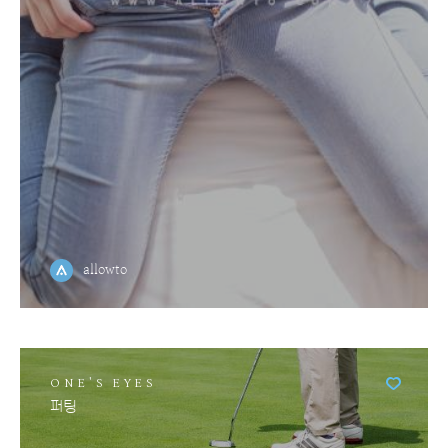
allowto
ONE'S EYES
퍼팅