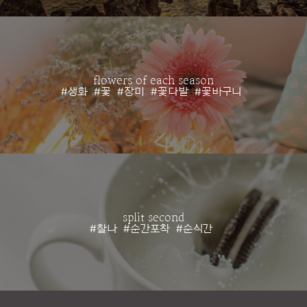
flowers of each season
#생화
#꽃
#장미
#꽃다발
#꽃바구니
split second
#찰나
#순간포착
#순식간