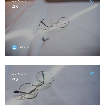
GOODS
안경
allowto
GOODS
안경