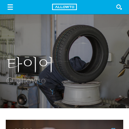
LOGIN
SIGN UP
FREE DOWNLOAD
GUIDE
타이어
테라스
양념반
녹조
소원은 별이
프라이드반
되어
@ allowto
@ allowto
@ allowto
@ allowto
@ allowto