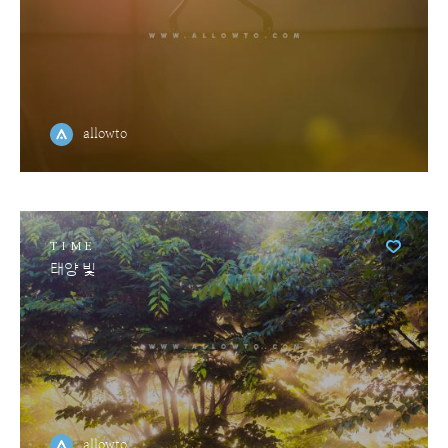
allowto
TIME
태양 빛
allowto