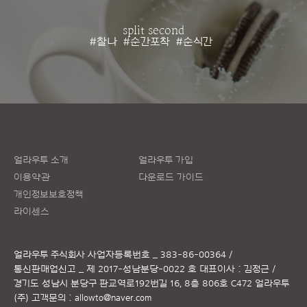
split second
#찰나
#순간포착
#순식간
얼라우투 소개
얼라우투 가입
이용약관
다운로드 가이드
개인정보보호정책
라이센스
얼라우투 주식회사
사업자등록번호 _ 383-86-00364 /
통신판매업신고 _ 제 2017-성남분당-0022 호
대표이사 : 김정근 /
경기도 성남시 분당구 판교역로192번길 16, 8층 806호 C472 얼라우투
(주)
고객문의 :
allowto@naver.com