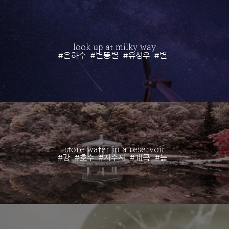
look up at milky way
#은하수
#별똥별
#유성우
#별
store water in a reservoir
#강
#호수
#저수지
#계곡
#늪