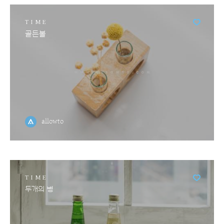
TIME
골든볼
allowto
TIME
두개의 병