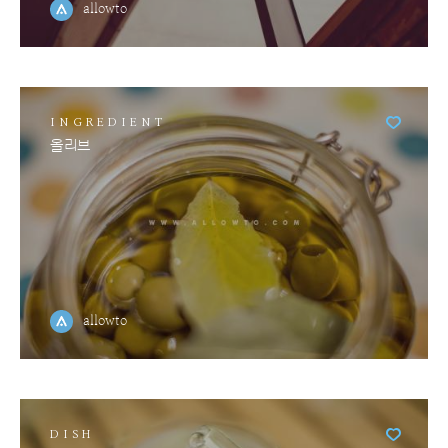
allowto
INGREDIENT
올리브
allowto
DISH