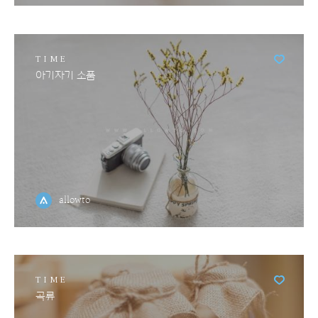
TIME
아기자기 소품
allowto
TIME
곡류