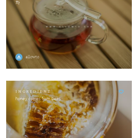
차
allowto
INGREDIENT
honey comes from bees