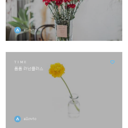
allowto
TIME
폼폼 러넌큘러스
allowto