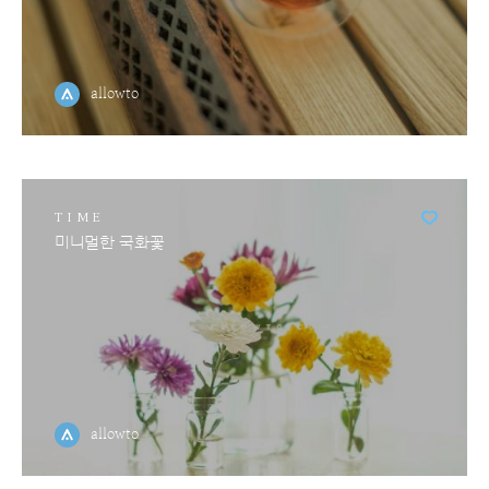
allowto
TIME
미니멀한 국화꽃
allowto