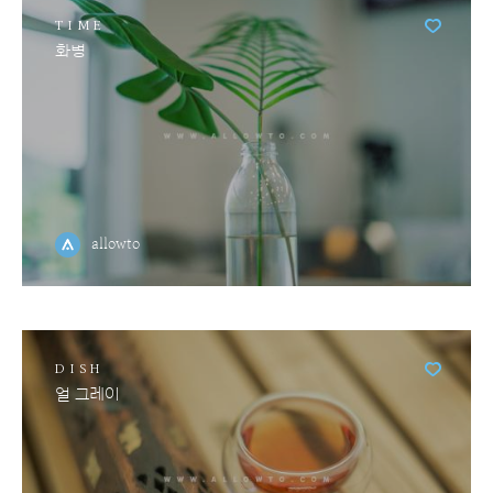
TIME
화병
allowto
DISH
얼 그레이