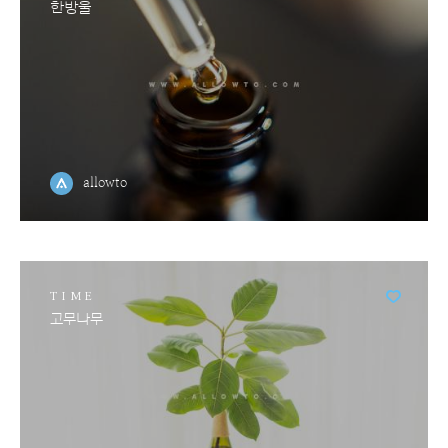
한방울
allowto
TIME
고무나무