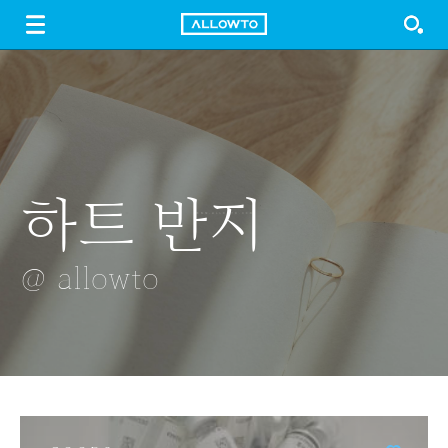
LOGIN
SIGN UP
FREE DOWNLOAD
GUIDE
하트 반지
롯데월드타워
샤워기
남한강 상류
서울의 밤
불꽃쇼
한가운데에
@ allowto
@ allowto
@ allowto
3개의 기암
@ allowto
@ allowto