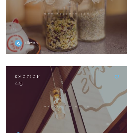
allowto
EMOTION
조명