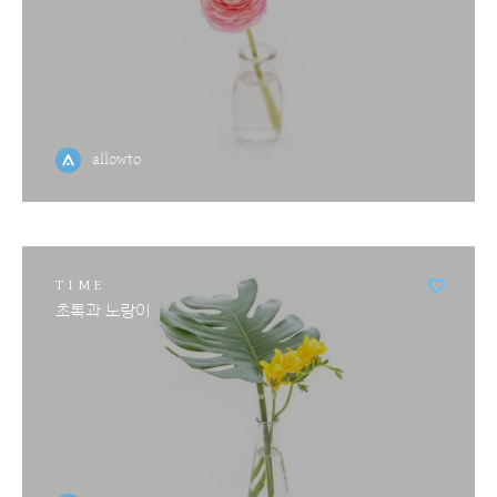
allowto
TIME
초록과 노랑이