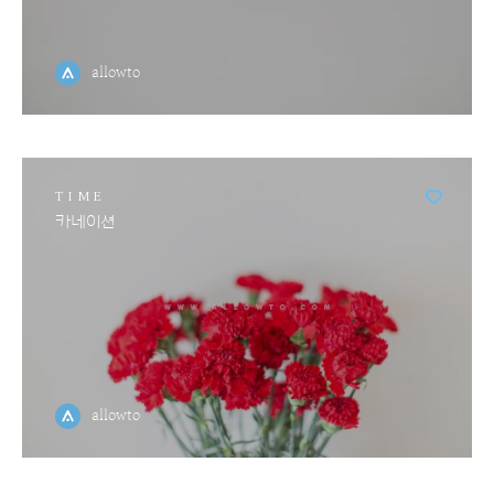
allowto
TIME
카네이션
allowto