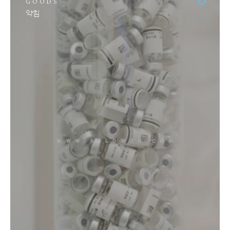
GOODS
약침