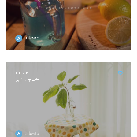
allowto
TIME
뱅갈고무나무
allowto