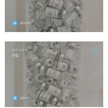
allowto
GOODS
약침
allowto