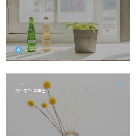
allowto
TIME
안개꽃과 골든볼