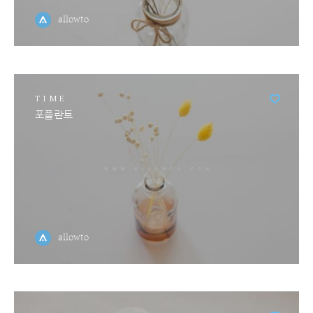
allowto
TIME
포플란트
allowto