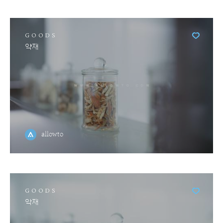
GOODS
약재
allowto
GOODS
악재