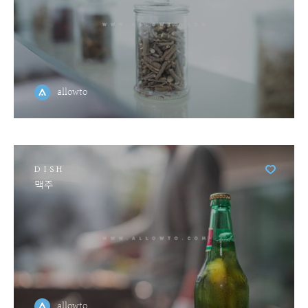
allowto
DISH
맥주
allowto