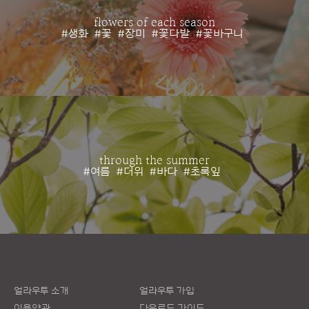
flowers of each season
#생화
#꽃
#장미
#꽃다발
#꽃바구니
through the summer
#여름
#더위
#바다
#초록잎
얼라우투 소개
얼라우투 가입
이용약관
다운로드 가이드