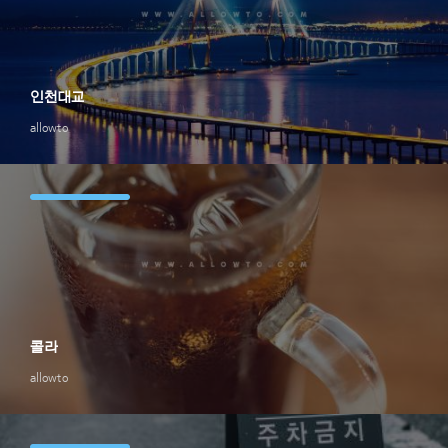
인천대교
allowto
콜라
allowto