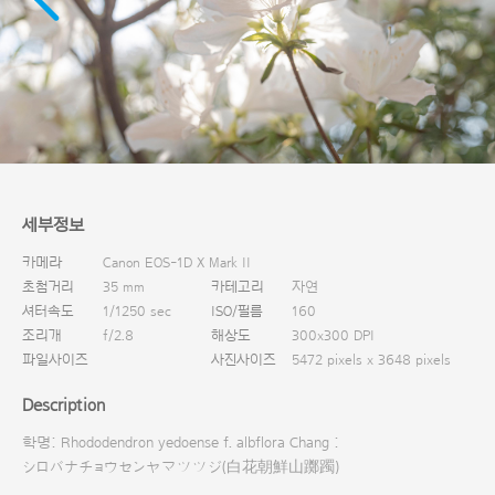
다운로드
세부정보
카메라
Canon EOS-1D X Mark II
초첨거리
35 mm
카테고리
자연
셔터속도
1/1250 sec
ISO/필름
160
조리개
f/2.8
해상도
300x300 DPI
파일사이즈
사진사이즈
5472 pixels x 3648 pixels
Description
학명: Rhododendron yedoense f. albflora Chang :
シロバナチョウセンヤマツツジ(白花朝鮮山躑躅)