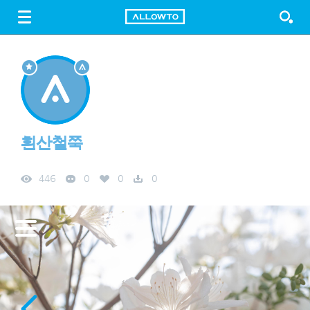
LOGIN
SIGN UP
FREE DOWNLOAD
GUIDE
흰산철쭉
446
0
0
0