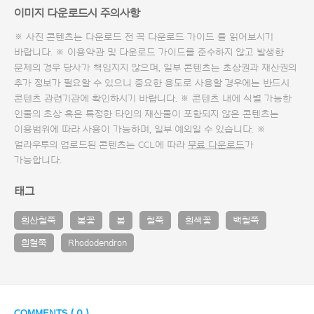
이미지 다운로드시 주의사항
※ 사진 콘텐츠는 다운로드 전 꼭
다운로드 가이드
를 읽어보시기
바랍니다. ※ 이용약관 및
다운로드 가이드
를 준수하지 않고 발생한
문제의 경우 당사가 책임지지 않으며, 일부 콘텐츠는 초상권과 재산권의
추가 정보가 필요할 수 있으니 중요한 용도로 사용할 경우에는 반드시
콘텐츠 관련기관에 확인하시기 바랍니다. ※ 콘텐츠 내에 식별 가능한
인물의 초상 혹은 특정한 타인의 재산물이 포함되지 않은 콘텐츠는
이용범위에 따라 사용이 가능하며, 일부 예외일 수 있습니다. ※
얼라우투의 업로드된 콘텐츠는 CCL에 따라
무료 다운로드
가
가능합니다.
태그
흰산철쭉
봄꽃
봄
철쭉
흰색꽃
백철쭉
흰철쭉
Rhododendron
COMMENTS (
0
)