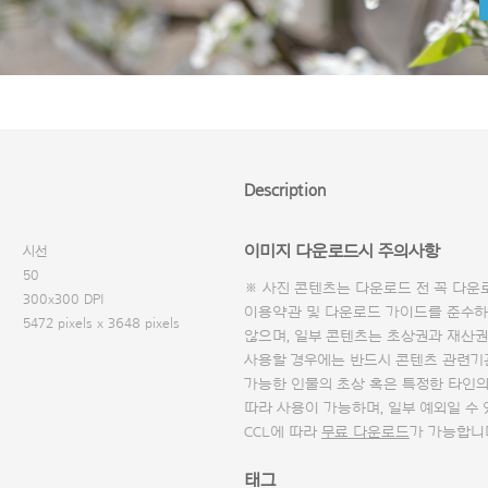
Description
이미지 다운로드시 주의사항
시선
50
※ 사진 콘텐츠는 다운로드 전 꼭
다운
300x300 DPI
이용약관 및
다운로드 가이드
를 준수하
5472 pixels x 3648 pixels
않으며, 일부 콘텐츠는 초상권과 재산권
사용할 경우에는 반드시 콘텐츠 관련기
가능한 인물의 초상 혹은 특정한 타인
따라 사용이 가능하며, 일부 예외일 수
CCL에 따라
무료 다운로드
가 가능합니
태그