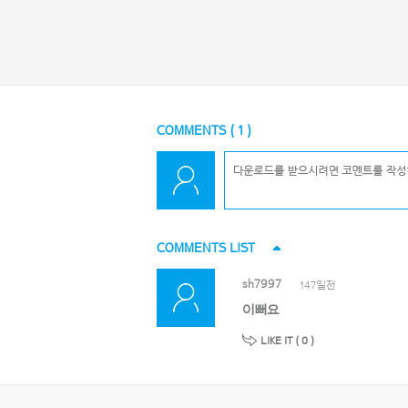
COMMENTS (
1
)
COMMENTS LIST
sh7997
147일전
이뻐요
LIKE IT (
0
)