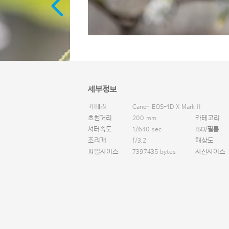
세부정보
카메라
Canon EOS-1D X Mark II
초첨거리
200 mm
카테고리
셔터속도
1/640 sec
ISO/필름
조리개
f/3.2
해상도
파일사이즈
7397435 bytes
사진사이즈