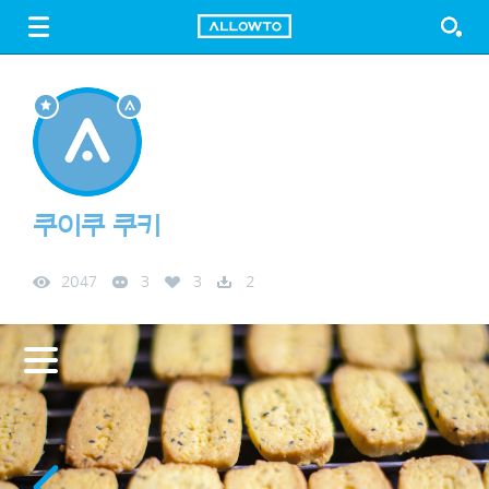
LOGIN
SIGN UP
FREE DOWNLOAD
GUIDE
쿠이쿠 쿠키
2047
3
3
2