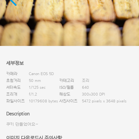
다운로드
세부정보
카메라
Canon EOS 5D
초첨거리
50 mm
카테고리
조리
셔터속도
1/125 sec
ISO/필름
640
조리개
f/1.2
해상도
300x300 DPI
파일사이즈
10179608 bytes
사진사이즈
5472 pixels x 3648 pixels
Description
쿠키 만들었어요~
이미지 다운로드시 주의사항