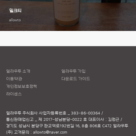
밀크티
allowto
얼라우투 소개
얼라우투 가입
이용약관
다운로드 가이드
개인정보보호정책
라이센스
얼라우투 주식회사
사업자등록번호 _ 383-86-00364 /
통신판매업신고 _ 제 2017-성남분당-0022 호
대표이사 : 김정근 /
경기도 성남시 분당구 판교역로192번길 16, 8층 806호 C472 얼라우투
(주)
고객문의 :
allowto@naver.com