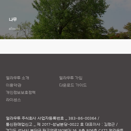
나무
allowto
얼라우투 소개
얼라우투 가입
이용약관
다운로드 가이드
개인정보보호정책
라이센스
얼라우투 주식회사
사업자등록번호 _ 383-86-00364 /
통신판매업신고 _ 제 2017-성남분당-0022 호
대표이사 : 김정근 /
경기도 성남시 분당구 판교역로192번길 16, 8층 806호 C472 얼라우투