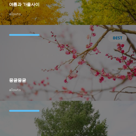
여름과 가을사이
allowto
몽글몽글
allowto