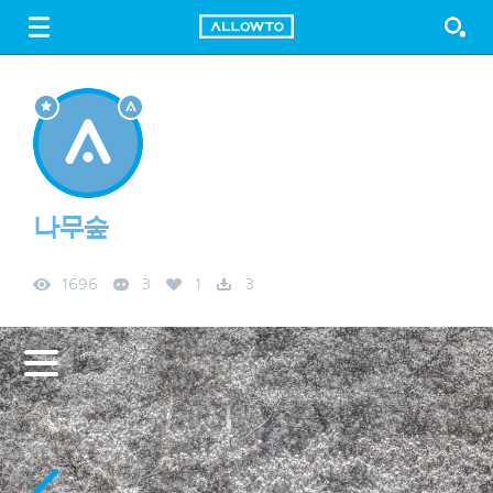
LOGIN
SIGN UP
FREE DOWNLOAD
GUIDE
나무숲
1696
3
1
3