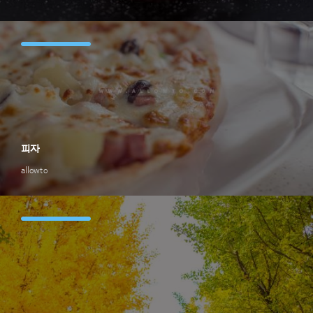
피자
allowto