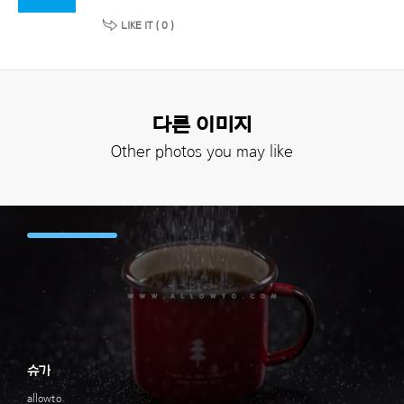
LIKE IT (
0
)
다른 이미지
Other photos you may like
슈가
allowto