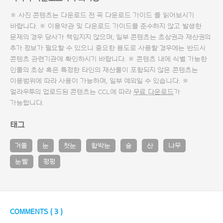
※ 사진 콘텐츠는 다운로드 전 꼭
다운로드 가이드
를 읽어보시기
바랍니다. ※ 이용약관 및
다운로드 가이드
를 준수하지 않고 발생한
문제의 경우 당사가 책임지지 않으며, 일부 콘텐츠는 초상권과 재산권의
추가 정보가 필요할 수 있으니 중요한 용도로 사용할 경우에는 반드시
콘텐츠 관련기관에 확인하시기 바랍니다. ※ 콘텐츠 내에 식별 가능한
인물의 초상 혹은 특정한 타인의 재산물이 포함되지 않은 콘텐츠는
이용범위에 따라 사용이 가능하며, 일부 예외일 수 있습니다. ※
얼라우투의 업로드된 콘텐츠는 CCL에 따라
무료 다운로드
가
가능합니다.
태그
겨울
눈
첫눈
함박눈
숲
산
나무
눈빨
펑펑
COMMENTS (
3
)