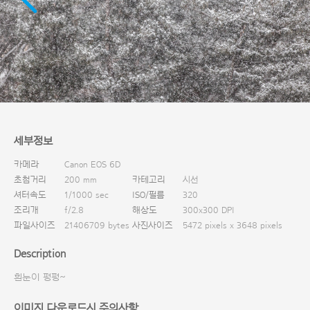
다운로드
세부정보
카메라
Canon EOS 6D
초첨거리
200 mm
카테고리
시선
셔터속도
1/1000 sec
ISO/필름
320
조리개
f/2.8
해상도
300x300 DPI
파일사이즈
21406709 bytes
사진사이즈
5472 pixels x 3648 pixels
Description
흰눈이 펑펑~
이미지 다운로드시 주의사항