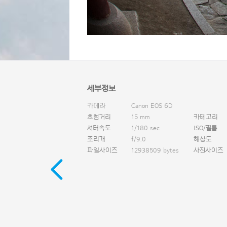
세부정보
카메라
Canon EOS 6D
초첨거리
15 mm
카테고리
셔터속도
1/180 sec
ISO/필름
조리개
f/9.0
해상도
파일사이즈
12938509 bytes
사진사이즈