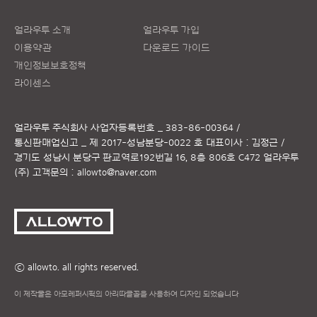
얼라우투 소개
얼라우투 가입
이용약관
다운로드 가이드
개인정보보호정책
라이센스
얼라우투 주식회사
사업자등록번호 _ 383-86-00364 /
통신판매업신고 _ 제 2017-성남분당-0022 호
대표이사 : 김정근 /
경기도 성남시 분당구 판교역로192번길 16, 8층 806호 C472 얼라우투
(주)
고객문의 :
allowto@naver.com
ⓒ allowto. all rights reserved.
이 제작물은 아모레퍼시픽의 아리따글꼴을 사용하여 디자인 되었습니다