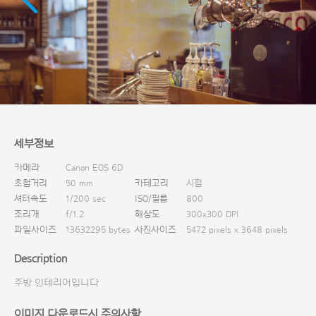
다운로드
세부정보
카메라
Canon EOS 6D
초첨거리
50 mm
카테고리
시점
셔터속도
1/200 sec
ISO/필름
800
조리개
f/1.2
해상도
300x300 DPI
파일사이즈
13632295 bytes
사진사이즈
5472 pixels x 3648 pixels
Description
주방 인테리어입니다
이미지 다운로드시 주의사항