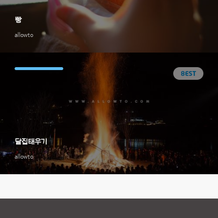
빵
allowto
달집태우기
allowto