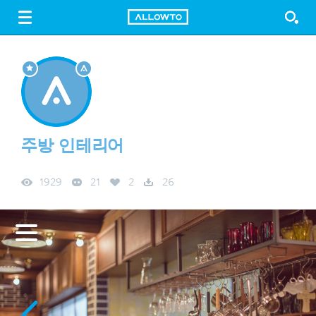
LOGIN
SIGN UP
FREE DOWNLOAD
GUIDE
주방 인테리어
1929
21
2
26