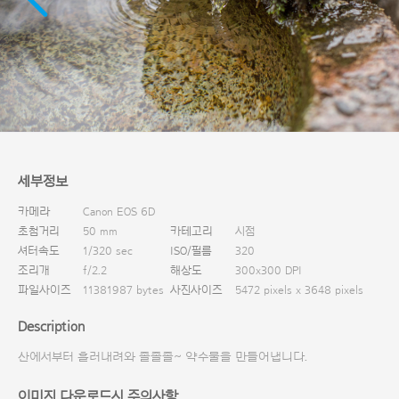
다운로드
세부정보
카메라
Canon EOS 6D
초첨거리
50 mm
카테고리
시점
셔터속도
1/320 sec
ISO/필름
320
조리개
f/2.2
해상도
300x300 DPI
파일사이즈
11381987 bytes
사진사이즈
5472 pixels x 3648 pixels
Description
산에서부터 흘러내려와 졸졸졸~ 약수물을 만들어냅니다.
이미지 다운로드시 주의사항