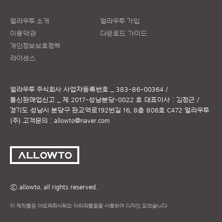
얼라우투 소개
얼라우투 가입
이용약관
다운로드 가이드
개인정보보호정책
라이센스
얼라우투 주식회사
사업자등록번호 _ 383-86-00364 /
통신판매업신고 _ 제 2017-성남분당-0022 호
대표이사 : 김정근 /
경기도 성남시 분당구 판교역로192번길 16, 8층 806호 C472 얼라우투
(주)
고객문의 :
allowto@naver.com
ⓒ allowto. all rights reserved.
이 제작물은 아모레퍼시픽의 아리따글꼴을 사용하여 디자인 되었습니다