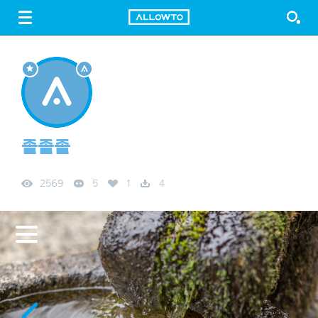
LOGIN
SIGN UP
FREE DOWNLOAD
GUIDE
졸졸졸
2569
5
1
4