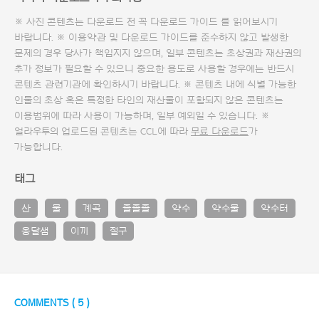
※ 사진 콘텐츠는 다운로드 전 꼭
다운로드 가이드
를 읽어보시기
바랍니다. ※ 이용약관 및
다운로드 가이드
를 준수하지 않고 발생한
문제의 경우 당사가 책임지지 않으며, 일부 콘텐츠는 초상권과 재산권의
추가 정보가 필요할 수 있으니 중요한 용도로 사용할 경우에는 반드시
콘텐츠 관련기관에 확인하시기 바랍니다. ※ 콘텐츠 내에 식별 가능한
인물의 초상 혹은 특정한 타인의 재산물이 포함되지 않은 콘텐츠는
이용범위에 따라 사용이 가능하며, 일부 예외일 수 있습니다. ※
얼라우투의 업로드된 콘텐츠는 CCL에 따라
무료 다운로드
가
가능합니다.
태그
산
물
계곡
졸졸졸
약수
약수물
약수터
옹달샘
이끼
절구
COMMENTS (
5
)