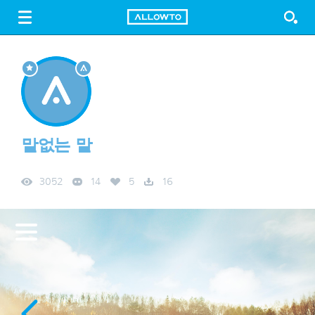
LOGIN
SIGN UP
FREE DOWNLOAD
GUIDE
말없는 말
3052
14
5
16