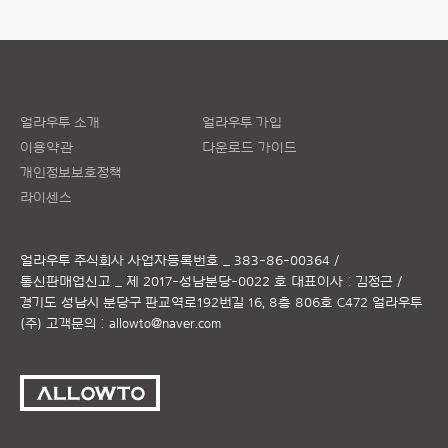
얼라우투 소개
얼라우투 가입
이용약관
다운로드 가이드
개인정보보호정책
라이센스
얼라우투 주식회사
사업자등록번호 _ 383-86-00364 /
통신판매업신고 _ 제 2017-성남분당-0022 호
대표이사 : 김정근 /
경기도 성남시 분당구 판교역로192번길 16, 8층 806호 C472 얼라우투
(주)
고객문의 :
allowto@naver.com