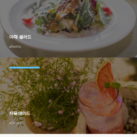
야채 샐러드
allowto
자몽에이드
allowto