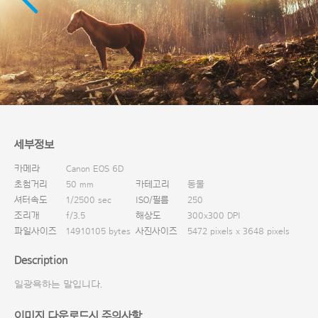
다운로드
세부정보
카메라
Canon EOS 6D
초첨거리
50 mm
카테고리
동물
셔터속도
1/2500 sec
ISO/필름
250
조리개
f/3.5
해상도
300x300 DPI
파일사이즈
14910105 bytes
사진사이즈
5472 pixels x 3648 pixels
Description
일광욕하는 말입니다.
이미지 다운로드시 주의사항