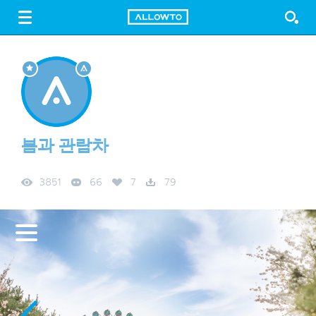
LOGIN
SIGN UP
FREE DOWNLOAD
GUIDE
봄과 관람차
3851
66
7
79