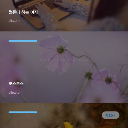
컴퓨터 하는 여자
allowto
코스모스
allowto