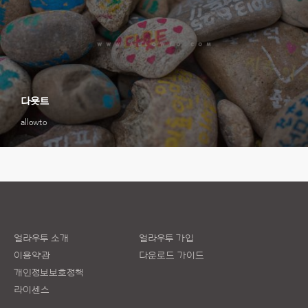
다욧트
allowto
얼라우투 소개
얼라우투 가입
이용약관
다운로드 가이드
개인정보보호정책
라이센스