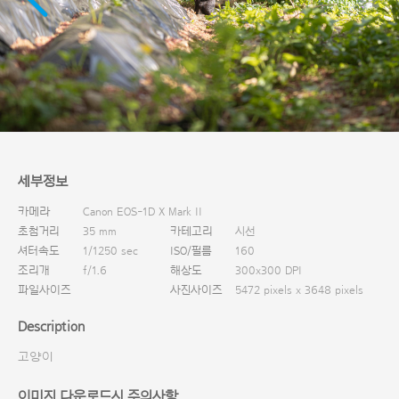
다운로드
세부정보
카메라
Canon EOS-1D X Mark II
초첨거리
35 mm
카테고리
시선
셔터속도
1/1250 sec
ISO/필름
160
조리개
f/1.6
해상도
300x300 DPI
파일사이즈
사진사이즈
5472 pixels x 3648 pixels
Description
고양이
이미지 다운로드시 주의사항