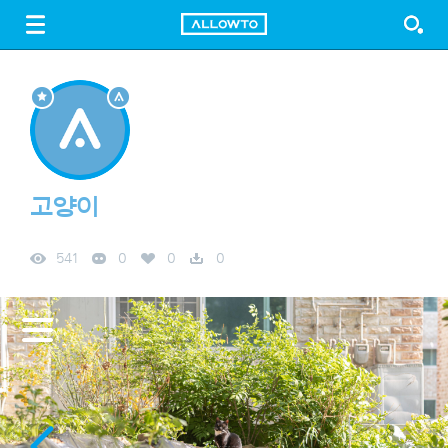
LOGIN
SIGN UP
FREE DOWNLOAD
GUIDE
고양이
541
0
0
0